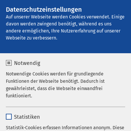
AMEOS Gruppe
Stellenangebote
Datenschutzeinstellungen
Auf unserer Webseite werden Cookies verwendet. Einige
davon werden zwingend benötigt, während es uns
AMEOS Privatklinikum Bad Aussee
andere ermöglichen, Ihre Nutzererfahrung auf unserer
Webseite zu verbessern.
Informationen zur
Notwendig
Aufnahme
Notwendige Cookies werden für grundlegende
Funktionen der Webseite benötigt. Dadurch ist
gewährleistet, dass die Webseite einwandfrei
funktioniert.
In der Regel erfolgt eine Aufnahme in das AMEOS
Privatklinikum Bad Aussee über eine Zuweisung
Name
cookieconsent_status
durch Ihre Hausärztin bzw. Ihren Hausarzt oder
Statistiken
eine Fachärztin bzw. einen Facharzt. Die ärztliche
Anbieter
sgalinski
Praxis oder Sie als Patientin bzw. Patient nehmen
Statistik-Cookies erfassen Informationen anonym. Diese