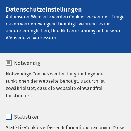
AMEOS Gruppe
Stellenangebote
Datenschutzeinstellungen
Auf unserer Webseite werden Cookies verwendet. Einige
davon werden zwingend benötigt, während es uns
AMEOS Privatklinikum Bad Aussee
andere ermöglichen, Ihre Nutzererfahrung auf unserer
Webseite zu verbessern.
Digitaler Burnout und
Notwendig
Medienabhängigkeit
Notwendige Cookies werden für grundlegende
Funktionen der Webseite benötigt. Dadurch ist
gewährleistet, dass die Webseite einwandfrei
funktioniert.
Soziale Netzwerke, Nachrichtendienste, Streaming,
Gaming, News-Ticker: Ein großer Teil unseres
Name
cookieconsent_status
Lebens spielt sich bereits im Internet ab. Immer
Statistiken
mehr Menschen spüren dabei digitalen Stress. Auch
Anbieter
sgalinski
Medienabhängigkeit kann die Folge sein.
Statistik-Cookies erfassen Informationen anonym. Diese