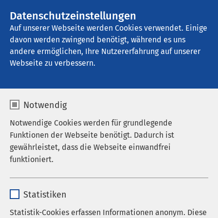
AMEOS Gruppe
Stellenangebote
Datenschutzeinstellungen
Auf unserer Webseite werden Cookies verwendet. Einige
davon werden zwingend benötigt, während es uns
AMEOS Privatklinikum Bad Aussee
andere ermöglichen, Ihre Nutzererfahrung auf unserer
Webseite zu verbessern.
Unsere
Notwendig
Behandlungsfelder auf
Notwendige Cookies werden für grundlegende
einen Blick
Funktionen der Webseite benötigt. Dadurch ist
gewährleistet, dass die Webseite einwandfrei
funktioniert.
Name
cookieconsent_status
Statistiken
Anbieter
sgalinski
Statistik-Cookies erfassen Informationen anonym. Diese