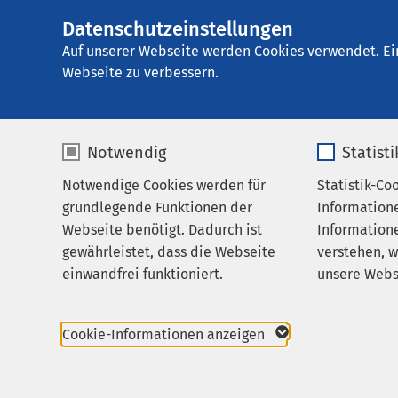
Datenschutzeinstellungen
AMEOS Privatklin
AMEOS
Gruppe
Aktuelles
Nachricht
Auf unserer Webseite werden Cookies verwendet. Ei
Webseite zu verbessern.
Notwendig
Statist
Notwendige Cookies werden für
Statistik-Co
Behandlungsfelder
grundlegende Funktionen der
Information
Ihr Aufenthalt
Webseite benötigt. Dadurch ist
Informatione
AusseerZeite
gewährleistet, dass die Webseite
verstehen, 
Zuweisende
19.05.2026
einwandfrei funktioniert.
unsere Webs
Bad Aussee
Über uns
Vom F
Name
cookieconsent_status
Name
Karriere
Cookie-Informationen anzeigen
Wege 
Aktuelles
Anbieter
sgalinski
Anbieter