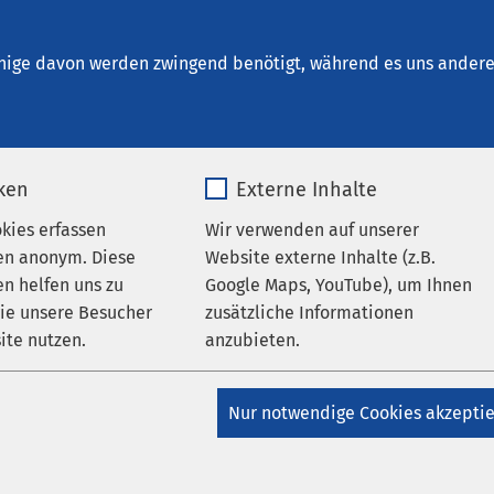
ikum Bad Aussee
en
nige davon werden zwingend benötigt, während es uns andere 
iken
Externe Inhalte
okies erfassen
Wir verwenden auf unserer
en anonym. Diese
Website externe Inhalte (z.B.
n helfen uns zu
Google Maps, YouTube), um Ihnen
n
wie unsere Besucher
zusätzliche Informationen
AMEOS Privatklinikum Bad Aussee
AMEOS Klinikum
ite nutzen.
anzubieten.
unktionieren zum Fühlen –
_pk_*.*
Name
Google Maps
Nur notwendige Cookies akzepti
aus der Erschöpfung
Matomo
Anbieter
Google