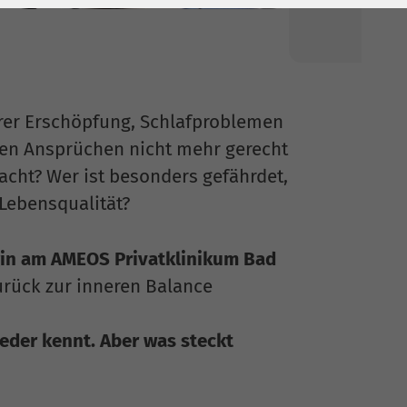
erer Erschöpfung, Schlafproblemen
ren Ansprüchen nicht mehr gerecht
cht? Wer ist besonders gefährdet,
 Lebensqualität?
ogin am AMEOS Privatklinikum Bad
urück zur inneren Balance
 jeder kennt. Aber was steckt