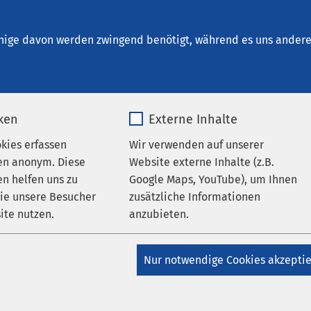
ikum Bad Aussee
en
nige davon werden zwingend benötigt, während es uns andere 
iken
Externe Inhalte
okies erfassen
Wir verwenden auf unserer
en anonym. Diese
Website externe Inhalte (z.B.
n helfen uns zu
Google Maps, YouTube), um Ihnen
wie unsere Besucher
zusätzliche Informationen
AMEOS Privatklinikum Bad Aussee
ite nutzen.
anzubieten.
le sind unser inneres
ationssystem
_pk_*.*
Name
Google Maps
Nur notwendige Cookies akzepti
Matomo
Anbieter
Google