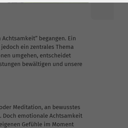
n Achtsamkeit” begangen. Ein
, jedoch ein zentrales Thema
ionen umgehen, entscheidet
astungen bewältigen und unsere
oder Meditation, an bewusstes
. Doch emotionale Achtsamkeit
e eigenen Gefühle im Moment