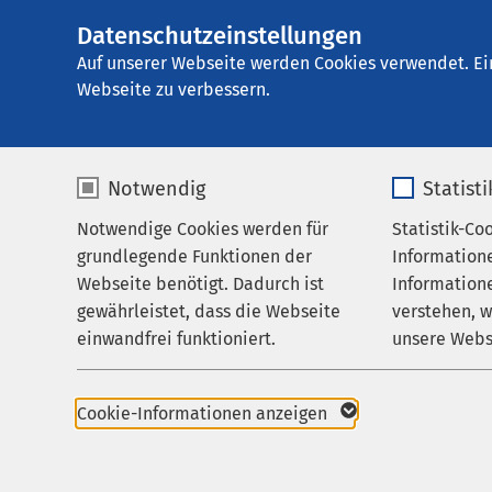
Datenschutzeinstellungen
AMEOS Privatklin
AMEOS
Gruppe
Aktuelles
Nachricht
Auf unserer Webseite werden Cookies verwendet. Ei
Webseite zu verbessern.
Notwendig
Statist
Notwendige Cookies werden für
Statistik-Co
Behandlungsfelder
grundlegende Funktionen der
Information
Ihr Aufenthalt
Webseite benötigt. Dadurch ist
Informatione
gewährleistet, dass die Webseite
verstehen, 
Zuweisende
29.09.2025
einwandfrei funktioniert.
unsere Webs
Gefüh
Über uns
Navig
Name
cookieconsent_status
Name
Karriere
Cookie-Informationen anzeigen
Aktuelles
Anbieter
sgalinski
Anbieter