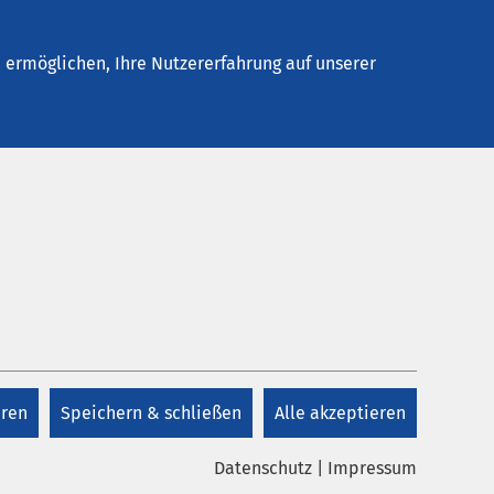
Stellenangebote
Kontakt
Termin buchen
ermöglichen, Ihre Nutzererfahrung auf unserer
eren
Speichern & schließen
Alle akzeptieren
Datenschutz
|
Impressum
on links: Daniel Schroer, Spitaldirektor AMEOS