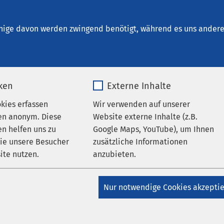
ikum Bad Aussee
en
nige davon werden zwingend benötigt, während es uns andere 
iken
Externe Inhalte
okies erfassen
Wir verwenden auf unserer
en anonym. Diese
Website externe Inhalte (z.B.
n helfen uns zu
Google Maps, YouTube), um Ihnen
wie unsere Besucher
zusätzliche Informationen
ite nutzen.
anzubieten.
lung Gruppe
_pk_*.*
Name
Google Maps
AMEOS Gruppe
Nur notwendige Cookies akzepti
fnung der AMEOS
Matomo
Anbieter
Google
praxis Sursee
v