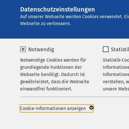
Datenschutzeinstellungen
AMEOS Privatklin
AMEOS
Gruppe
Aktuelles
Nachricht
Auf unserer Webseite werden Cookies verwendet. Ei
Webseite zu verbessern.
Notwendig
Statist
Notwendige Cookies werden für
Statistik-Co
Behandlungsfelder
grundlegende Funktionen der
Information
Ihr Aufenthalt
Webseite benötigt. Dadurch ist
Informatione
gewährleistet, dass die Webseite
verstehen, 
Zuweisende
einwandfrei funktioniert.
unsere Webs
Über uns
Pressemitteil
Name
cookieconsent_status
Name
Karriere
01.04.2022
Cookie-Informationen anzeigen
Eröf
Aktuelles
Anbieter
sgalinski
Anbieter
Stadt