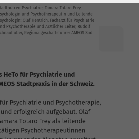
eeklinikum Brunnen und Direktor AMEOS
tadtpraxen Psychiatrie; Tamara Totaro Frey,
sychologin und Psychotherapeutin und Leitende
sychologin; Olaf Hentrich, Facharzt für Psychiatrie
nd Psychotherapie und Ärztlicher Leiter; Rudolf
chnauhuber, Regionalgeschäftsführer AMEOS Süd
 HeTo für Psychiatrie und
AMEOS Stadtpraxis in der Schweiz.
 für Psychiatrie und Psychotherapie,
und erfolgreich aufgebaut. Olaf
Tamara Totaro Frey als leitende
 tätigen Psychotherapeutinnen