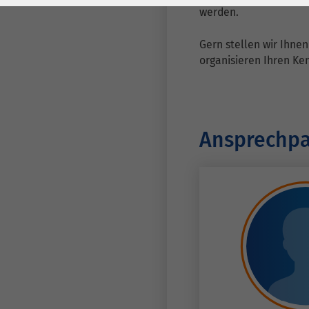
Laufzeit
278 Tage
Laufzeit
werden.
Cookie zum
Gern stellen wir Ihne
Speichern der Cookie
Zweck
organisieren Ihren Ke
Consent
Einstellungen
Zweck
be_typo_user /
Ansprechpa
Name
PHPSESSID
Anbieter
TYPO3
Laufzeit
1 Woche
Dieses Cookie ist ein
Standard-Session-
Cookie von TYPO3. Es
speichert im Falle