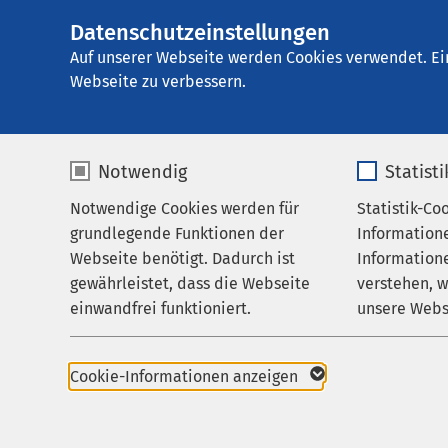
Datenschutzeinstellungen
AMEOS Klinikum S
AMEOS
Gruppe
Zuweisende
Auf unserer Webseite werden Cookies verwendet. Ei
Webseite zu verbessern.
Notwendig
Statist
Netzwerk 
Notwendige Cookies werden für
Statistik-Co
Leistungen
grundlegende Funktionen der
Information
Ihr Aufenthalt
Webseite benötigt. Dadurch ist
Informatione
Die AMEOS Klinika Ob
gewährleistet, dass die Webseite
verstehen, 
Zuweisende
und medizinischem Fa
einwandfrei funktioniert.
unsere Webs
Über uns
aktiv in den Behandl
Name
cookieconsent_status
Name
Karriere
Wir legen großen Wer
Cookie-Informationen anzeigen
ambulanten und stati
Aktuelles
Anbieter
sgalinski
Anbieter
Nachsorgeeinrichtung
unterschiedlicher Fac