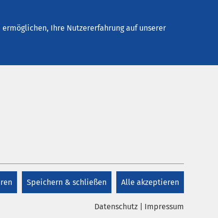
Stellenangebote
Kontakt
Termin buchen
ermöglichen, Ihre Nutzererfahrung auf unserer
Kontakt
ischem
Sie
+49 208 695 0
eren
Speichern & schließen
Alle akzeptieren
Kontakt
er
Datenschutz
|
Impressum
delt