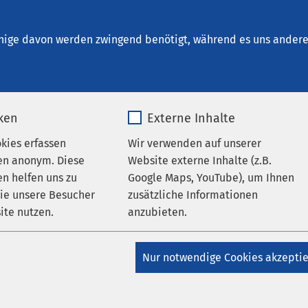
t. Clemens Oberhausen
nige davon werden zwingend benötigt, während es uns andere 
iken
Externe Inhalte
und Kooperation
okies erfassen
Wir verwenden auf unserer
en anonym. Diese
Website externe Inhalte (z.B.
n helfen uns zu
Google Maps, YouTube), um Ihnen
erhausen bieten zuweisenden Ärzten und Ärztinnen, therapeut
wie unsere Besucher
zusätzliche Informationen
chpersonal eine gemeinsame Zusammenarbeit an, bei der wir 
ite nutzen.
anzubieten.
ungsprozess einbeziehen.
_pk_*.*
Name
Google Maps
t auf patientenbezogenen und fachlichen Austausch zwischen
Nur notwendige Cookies akzepti
onären Einrichtungen, niedergelassenen Praxen und
Matomo
Anbieter
Google
en. In einem transparenten Verbund eng kooperierender Partn
hrichtungen können Patientinnen und Patienten optimal behan