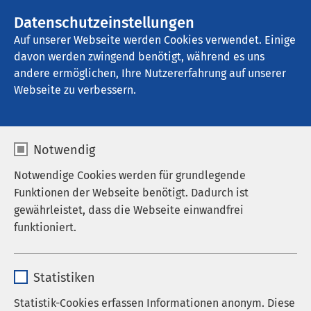
AMEOS Gruppe
Stellenangebote
Datenschutzeinstellungen
Auf unserer Webseite werden Cookies verwendet. Einige
davon werden zwingend benötigt, während es uns
AMEOS Klinikum St. Clemens Oberhausen
andere ermöglichen, Ihre Nutzererfahrung auf unserer
Webseite zu verbessern.
Jobs in der Pflege
Notwendig
Notwendige Cookies werden für grundlegende
Funktionen der Webseite benötigt. Dadurch ist
Interesse?
gewährleistet, dass die Webseite einwandfrei
Hier geht's zu deinem Traumjob
funktioniert.
Name
cookieconsent_status
Schnellbewerbung ohne Anschreiben
Statistiken
Anbieter
sgalinski
Statistik-Cookies erfassen Informationen anonym. Diese