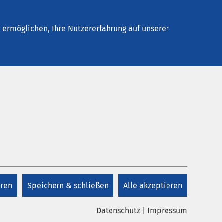
Stellenangebote
Kontakt
Termin buchen
ermöglichen, Ihre Nutzererfahrung auf unserer
Kontakt
+49 208 695 0
ner
en.
eren
Speichern & schließen
Alle akzeptieren
Kontakt
uelle
Datenschutz
|
Impressum