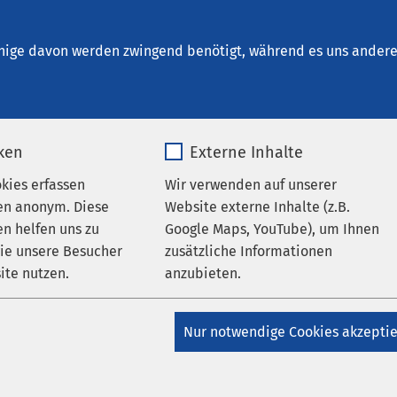
t. Clemens Oberhausen
und Rehabilitation
nige davon werden zwingend benötigt, während es uns andere 
iken
Externe Inhalte
rapie / Krankengymnastik
okies erfassen
Wir verwenden auf unserer
en anonym. Diese
Website externe Inhalte (z.B.
n helfen uns zu
Google Maps, YouTube), um Ihnen
apie
wie unsere Besucher
zusätzliche Informationen
ite nutzen.
anzubieten.
pie setzen wir alles daran, dass Sie nach einem Unfall oder ei
_pk_*.*
Name
Google Maps
eder Ihre möglichst komplette Funktionsfähigkeit wiedererlang
Nur notwendige Cookies akzepti
Matomo
Anbieter
Google
hören natürliche Heilverfahren und Therapieverfahren wie Man
ymphdrainage, physikalische Behandlungsformen wie Massage-,