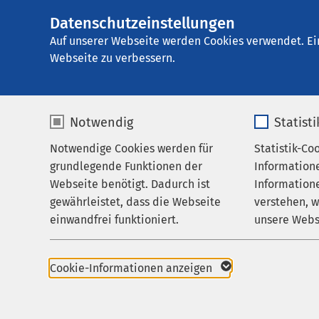
Datenschutzeinstellungen
AMEOS Klinikum S
AMEOS
Gruppe
Leistungen
Therapie 
Auf unserer Webseite werden Cookies verwendet. Ei
Webseite zu verbessern.
Notwendig
Statist
Physiothe
Notwendige Cookies werden für
Statistik-Co
Leistungen
grundlegende Funktionen der
Information
Ihr Aufenthalt
Webseite benötigt. Dadurch ist
Informatione
Physiother
gewährleistet, dass die Webseite
verstehen, 
Zuweisende
einwandfrei funktioniert.
unsere Webs
Über uns
In unserer Physiothera
Name
cookieconsent_status
Name
Erkrankung schnell wi
Karriere
Cookie-Informationen anzeigen
Aktuelles
Anbieter
sgalinski
Anbieter
Zur Physiotherapie ge
Therapie, Manuelle L