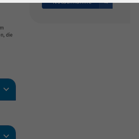
Notaufnahme
om
n, die