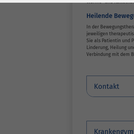
Laufzeit
278 Tage
Laufzeit
Wärme- und Kältether
Heilende Beweg
Cookie zum
Speichern der Cookie
Zweck
In der Bewegungsther
Consent
jeweiligen therapeuti
Einstellungen
Zweck
Sie als Patientin und 
Linderung, Heilung u
Verbindung mit dem 
be_typo_user /
Name
PHPSESSID
Anbieter
TYPO3
Kontakt
Laufzeit
1 Woche
Dieses Cookie ist ein
Standard-Session-
Cookie von TYPO3. Es
speichert im Falle
Krankengymn