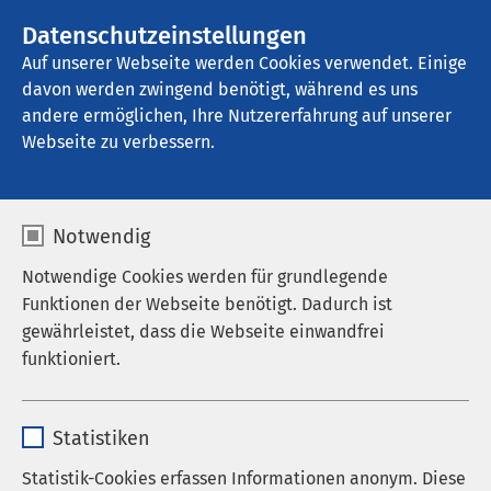
AMEOS Gruppe
Stellenangebote
Datenschutzeinstellungen
Auf unserer Webseite werden Cookies verwendet. Einige
davon werden zwingend benötigt, während es uns
AMEOS Klinikum St. Clemens Oberhausen
andere ermöglichen, Ihre Nutzererfahrung auf unserer
Webseite zu verbessern.
Interdisziplinäre
Notwendig
Intensivstation
Notwendige Cookies werden für grundlegende
Funktionen der Webseite benötigt. Dadurch ist
gewährleistet, dass die Webseite einwandfrei
funktioniert.
Name
cookieconsent_status
Statistiken
Anbieter
sgalinski
Statistik-Cookies erfassen Informationen anonym. Diese