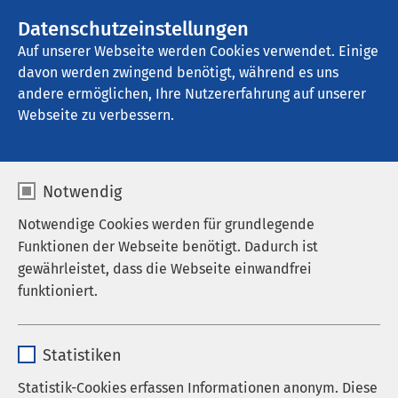
AMEOS Gruppe
Stellenangebote
Datenschutzeinstellungen
Auf unserer Webseite werden Cookies verwendet. Einige
davon werden zwingend benötigt, während es uns
AMEOS Klinikum St. Clemens Oberhausen
andere ermöglichen, Ihre Nutzererfahrung auf unserer
Webseite zu verbessern.
Kontakt
Notwendig
Notwendige Cookies werden für grundlegende
Funktionen der Webseite benötigt. Dadurch ist
gewährleistet, dass die Webseite einwandfrei
Anrede
funktioniert.
Vorname
*
Name
cookieconsent_status
Statistiken
Anbieter
sgalinski
Statistik-Cookies erfassen Informationen anonym. Diese
Nachname
*