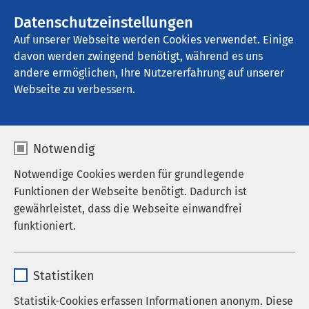
AMEOS Gruppe
Stellenangebote
Datenschutzeinstellungen
Auf unserer Webseite werden Cookies verwendet. Einige
davon werden zwingend benötigt, während es uns
AMEOS Klinikum St. Clemens Oberhausen
andere ermöglichen, Ihre Nutzererfahrung auf unserer
Webseite zu verbessern.
Aktuelle
Notwendig
Besuchsregelung
Notwendige Cookies werden für grundlegende
Funktionen der Webseite benötigt. Dadurch ist
gewährleistet, dass die Webseite einwandfrei
funktioniert.
Sehr geehrte Angehörige, Verwandte und
Bezugspersonen,
Name
cookieconsent_status
Statistiken
wir heißen Sie in unseren Einrichtungen herzlich
Anbieter
sgalinski
willkommen:
Statistik-Cookies erfassen Informationen anonym. Diese