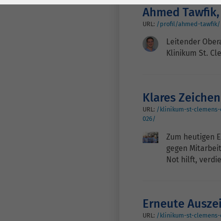
Laufzeit
278 Tage
Laufzeit
Ahmed Tawfik
Cookie zum
URL:
/profil/ahmed-tawfik/
Speichern der Cookie
Leitender Obera
Zweck
Consent
Klinikum St. C
Einstellungen
Zweck
be_typo_user /
Klares Zeiche
Name
PHPSESSID
URL:
/klinikum-st-clemens
026/
Anbieter
TYPO3
Zum heutigen E
gegen Mitarbei
Laufzeit
1 Woche
Not hilft, verd
Dieses Cookie ist ein
Standard-Session-
Cookie von TYPO3. Es
Erneute Ausze
speichert im Falle
URL:
/klinikum-st-clemens-