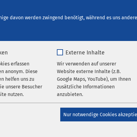
t. Clemens Oberhausen
nige davon werden zwingend benötigt, während es uns andere 
iken
Externe Inhalte
 Ihrer Suche
okies erfassen
Wir verwenden auf unserer
en anonym. Diese
Website externe Inhalte (z.B.
n helfen uns zu
Google Maps, YouTube), um Ihnen
wie unsere Besucher
zusätzliche Informationen
eld, um Ihre Suche zu verfeinern.
ite nutzen.
anzubieten.
_pk_*.*
Name
Google Maps
Nur notwendige Cookies akzepti
Matomo
Anbieter
Google