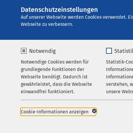
Datenschutzeinstellungen
AMEOS
AMEOS Klinikum S
Gruppe
Auf unserer Webseite werden Cookies verwendet. Ei
Webseite zu verbessern.
Notwendig
Statist
Ergebnisse
Notwendige Cookies werden für
Statistik-Co
Leistungen
grundlegende Funktionen der
Information
Ihr Aufenthalt
Webseite benötigt. Dadurch ist
Informatione
gewährleistet, dass die Webseite
verstehen, 
Zuweisende
Nutzen Sie dieses F
einwandfrei funktioniert.
unsere Webs
Über uns
Name
cookieconsent_status
Name
Karriere
Cookie-Informationen anzeigen
321 Treffer:
Aktuelles
Anbieter
sgalinski
Anbieter