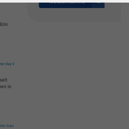
Notaufnahme
izin
ine-day-2
walt
hen in
les-trau