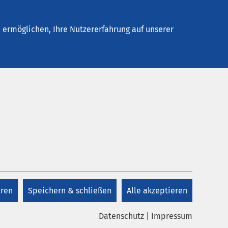
Stellenangebote
Kontakt
Termin buchen
ermöglichen, Ihre Nutzererfahrung auf unserer
Kontakt
+49 208 695 0
eren
Speichern & schließen
Alle akzeptieren
Kontakt
Datenschutz
|
Impressum