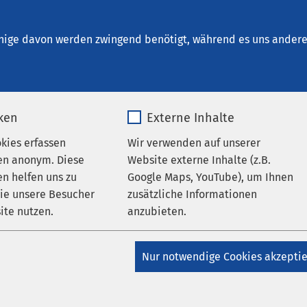
t. Clemens Oberhausen
en
nige davon werden zwingend benötigt, während es uns andere 
iken
Externe Inhalte
okies erfassen
Wir verwenden auf unserer
en anonym. Diese
Website externe Inhalte (z.B.
n helfen uns zu
Google Maps, YouTube), um Ihnen
wie unsere Besucher
zusätzliche Informationen
ite nutzen.
anzubieten.
AMEOS Klinikum St. Clemens Oberhausen
_pk_*.*
Name
Google Maps
Nur notwendige Cookies akzepti
Leitung der Klinik für
Matomo
Anbieter
Google
pädie und Unfallchirurgie