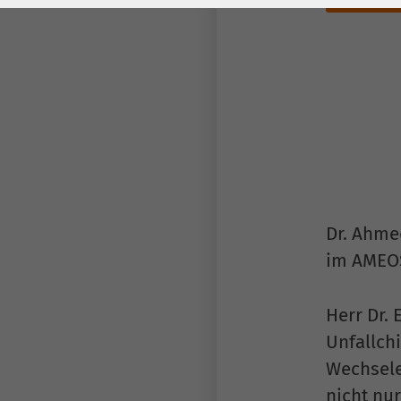
Laufzeit
278 Tage
Laufzeit
Cookie zum
Speichern der Cookie
Zweck
Consent
Einstellungen
Zweck
be_typo_user /
Name
PHPSESSID
Anbieter
TYPO3
Dr. Ahmed
im AMEOS
Laufzeit
1 Woche
Dieses Cookie ist ein
Herr Dr.
Standard-Session-
Unfallchi
Cookie von TYPO3. Es
Wechsele
speichert im Falle
nicht nu