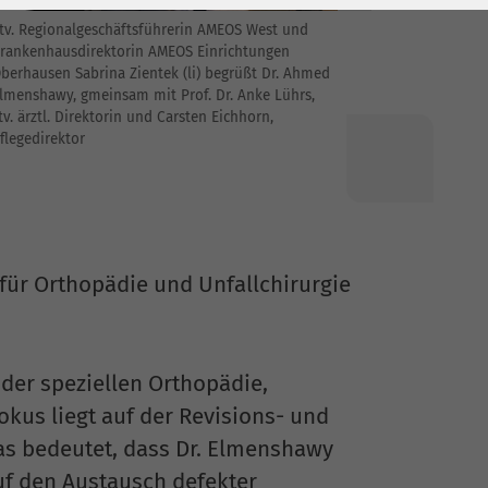
tv. Regionalgeschäftsführerin AMEOS West und
rankenhausdirektorin AMEOS Einrichtungen
berhausen Sabrina Zientek (li) begrüßt Dr. Ahmed
lmenshawy, gmeinsam mit Prof. Dr. Anke Lührs,
tv. ärztl. Direktorin und Carsten Eichhorn,
flegedirektor
 für Orthopädie und Unfallchirurgie
der speziellen Orthopädie,
okus liegt auf der Revisions- und
as bedeutet, dass Dr. Elmenshawy
uf den Austausch defekter