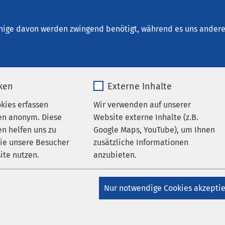
t. Clemens Oberhausen
en
nige davon werden zwingend benötigt, während es uns andere 
iken
Externe Inhalte
okies erfassen
Wir verwenden auf unserer
en anonym. Diese
Website externe Inhalte (z.B.
n helfen uns zu
Google Maps, YouTube), um Ihnen
wie unsere Besucher
zusätzliche Informationen
ite nutzen.
anzubieten.
AMEOS Klinikum St. Clemens Oberhausen
S Einrichtungen
_pk_*.*
Name
Google Maps
Nur notwendige Cookies akzepti
ausen unterstützen
Matomo
Anbieter
Google
inder bei Anti-Rassismus-