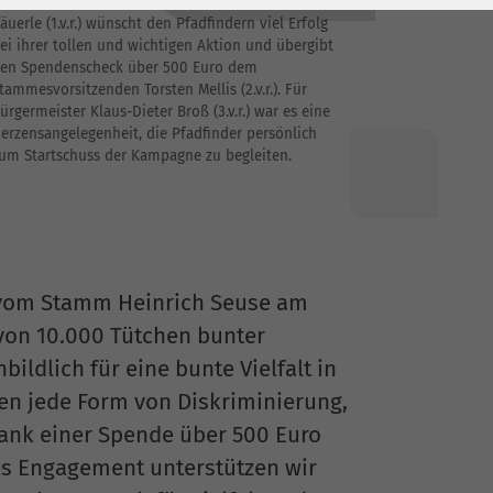
er stellvertretende Krankenhausdirektor Manuel
äuerle (1.v.r.) wünscht den Pfadfindern viel Erfolg
ei ihrer tollen und wichtigen Aktion und übergibt
en Spendenscheck über 500 Euro dem
tammesvorsitzenden Torsten Mellis (2.v.r.). Für
ürgermeister Klaus-Dieter Broß (3.v.r.) war es eine
erzensangelegenheit, die Pfadfinder persönlich
um Startschuss der Kampagne zu begleiten.
r vom Stamm Heinrich Seuse am
 von 10.000 Tütchen bunter
dlich für eine bunte Vielfalt in
en jede Form von Diskriminierung,
ank einer Spende über 500 Euro
es Engagement unterstützen wir