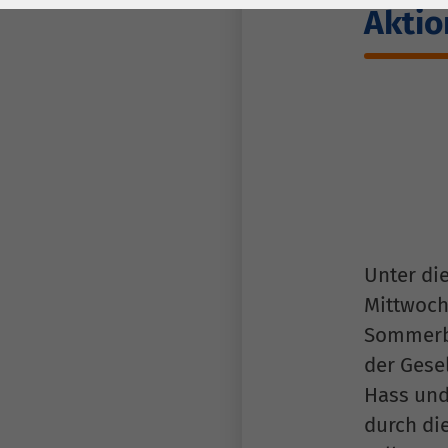
Laufzeit
278 Tage
Laufzeit
Aktio
Cookie zum
Speichern der Cookie
Zweck
Consent
Einstellungen
Zweck
be_typo_user /
Name
PHPSESSID
Anbieter
TYPO3
Unter di
Mittwoch
Laufzeit
1 Woche
Sommerbl
Dieses Cookie ist ein
der Gese
Standard-Session-
Hass und
Cookie von TYPO3. Es
durch di
speichert im Falle