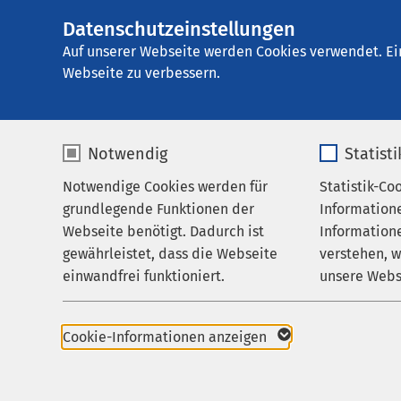
Datenschutzeinstellungen
AMEOS Klinikum S
AMEOS
Gruppe
Aktuelles
Nachricht
Auf unserer Webseite werden Cookies verwendet. Ei
Webseite zu verbessern.
Notwendig
Statist
Notwendige Cookies werden für
Statistik-Co
Leistungen
grundlegende Funktionen der
Information
Ihr Aufenthalt
Webseite benötigt. Dadurch ist
Informatione
gewährleistet, dass die Webseite
verstehen, 
Zuweisende
einwandfrei funktioniert.
unsere Webs
23.07.2020
Über uns
AMEO
Name
cookieconsent_status
Name
Karriere
Cookie-Informationen anzeigen
Oberh
Aktuelles
Anbieter
sgalinski
Anbieter
Pfadf