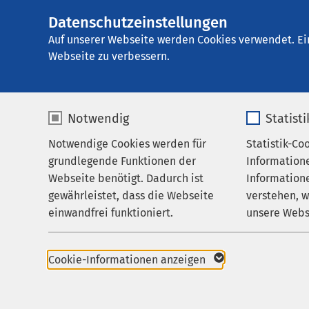
Datenschutzeinstellungen
AMEOS Klinikum 
AMEOS
Gruppe
Zuweisende
Auf unserer Webseite werden Cookies verwendet. Ei
Webseite zu verbessern.
Notwendig
Statist
Wissensch
Notwendige Cookies werden für
Statistik-Co
Behandlungsfelder
grundlegende Funktionen der
Information
Ihr Aufenthalt
Webseite benötigt. Dadurch ist
Informatione
Das psychosomatische 
gewährleistet, dass die Webseite
verstehen, 
Zuweisende
eingebunden. Dieses d
einwandfrei funktioniert.
unsere Webs
Über uns
Das Projekt wird von 
betrieben und von den
Name
cookieconsent_status
Name
Karriere
Cookie-Informationen anzeigen
Ein wichtiges Teilproje
Aktuelles
Anbieter
sgalinski
Anbieter
Informations-Netzwerk
Spitalärzten und -ärz