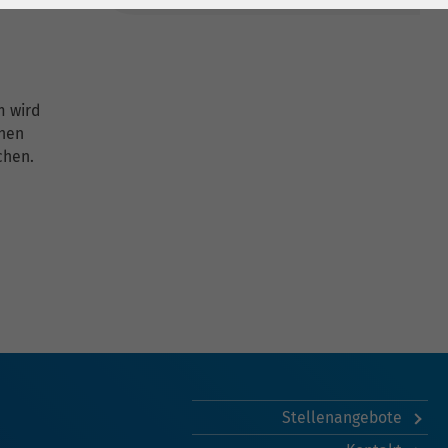
m wird
chen
chen.
Stellenangebote