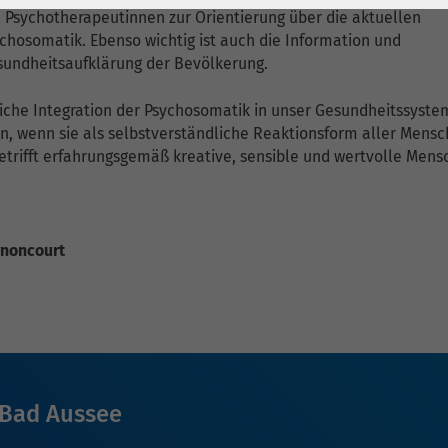
1 Jahr
Laufzeit
6 Monate
Psychotherapeutinnen zur Orientierung über die aktuellen
chosomatik. Ebenso wichtig ist auch die Information und
Cookie von Matomo
Wird zum
undheitsaufklärung der Bevölkerung.
für Website-
Entsperren von
Zweck
Analysen. Erzeugt
Google Maps-
liche Integration der Psychosomatik in unser Gesundheitssyste
statistische Daten
Inhalten verwendet.
n, wenn sie als selbstverständliche Reaktionsform aller Mens
darüber, wie der
e betrifft erfahrungsgemäß kreative, sensible und wertvolle Mens
Besucher die
Name
YouTube
Website nutzt.
Google Ireland
arnoncourt
Limited, Gordon
Anbieter
House, Barrow
Street Dublin 4
Irland
Laufzeit
6 Monate
Bad Aussee
Wird verwendet, um