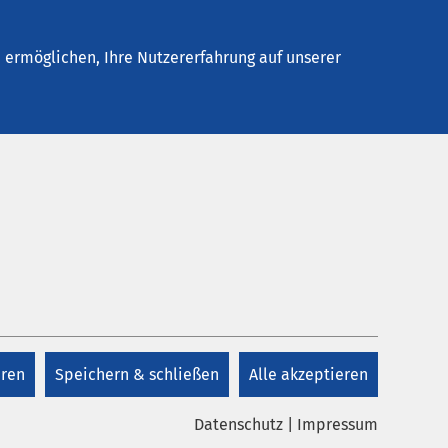
Stellenangebote
Kontakt
ermöglichen, Ihre Nutzererfahrung auf unserer
Kontakt
tik.
+43 3622 52100
eren
Speichern & schließen
Alle akzeptieren
Kontakt
ls auch
Datenschutz
|
Impressum
 sowie