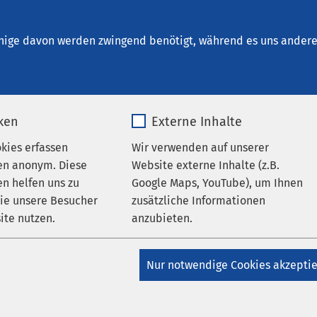
Bad Aussee
nige davon werden zwingend benötigt, während es uns andere 
iken
Externe Inhalte
aftliches Netzwerk
okies erfassen
Wir verwenden auf unserer
en anonym. Diese
Website externe Inhalte (z.B.
n helfen uns zu
Google Maps, YouTube), um Ihnen
Klinikum in Bad Aussee ist in ein Pilotprojekt des BMGF
wie unsere Besucher
zusätzliche Informationen
efiniert und evaluiert Standards für die stationäre Psychosoma
ite nutzen.
anzubieten.
einem interuniversitären Beirat auf wissenschaftlichem Niveau
 österreichischen Sozialversicherungen getragen.
_pk_*.*
Name
Google Maps
Nur notwendige Cookies akzepti
kt dieser Initiative ist die Errichtung und Steuerung eines
Matomo
Anbieter
Google
es. Es dient sowohl niedergelassenen Ärzten bzw. Ärztinnen a
tinnen Österreichs, aber auch Psychologen und Psychologinnen