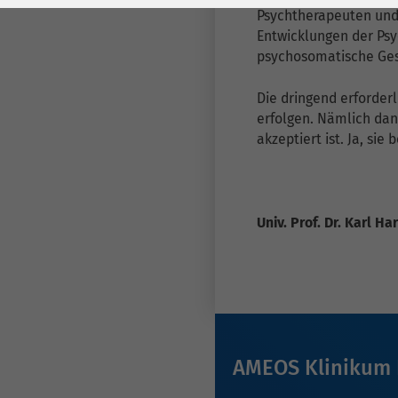
Laufzeit
278 Tage
Laufzeit
Psychtherapeuten und 
Entwicklungen der Psy
Cookie zum
psychosomatische Ges
Speichern der Cookie
Zweck
Consent
Die dringend erforder
Einstellungen
Zweck
erfolgen. Nämlich dan
akzeptiert ist. Ja, si
be_typo_user /
Name
PHPSESSID
Univ. Prof. Dr. Karl H
Anbieter
TYPO3
Laufzeit
1 Woche
Dieses Cookie ist ein
Standard-Session-
Cookie von TYPO3. Es
AMEOS Klinikum 
speichert im Falle