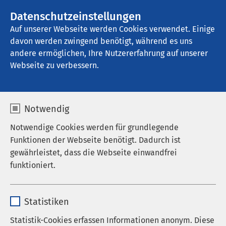
AMEOS Gruppe
Stellenangebote
Datenschutzeinstellungen
Auf unserer Webseite werden Cookies verwendet. Einige
davon werden zwingend benötigt, während es uns
AMEOS Klinikum Bad Aussee
andere ermöglichen, Ihre Nutzererfahrung auf unserer
Webseite zu verbessern.
Podaci i činjenice (Daten
Notwendig
und Fakten)
Notwendige Cookies werden für grundlegende
Funktionen der Webseite benötigt. Dadurch ist
gewährleistet, dass die Webseite einwandfrei
funktioniert.
AMEOS klinika je akutna bolnica za psihosomatske
bolesti i psihoterapiju sa ukupno 100 kreveta. Na
Name
cookieconsent_status
klinici se liječi preko 1.200 pacijenata godišnje, i to
Statistiken
na najvišem medicinskom nivou, osigurano
Anbieter
sgalinski
bliskom suradnjom sa medicinskim fakultetom u
Statistik-Cookies erfassen Informationen anonym. Diese