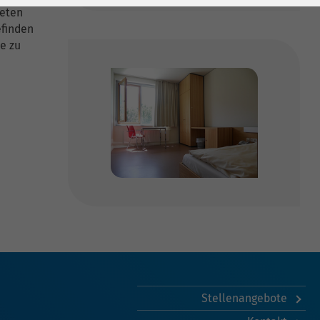
teten
efinden
he zu
Stellenangebote