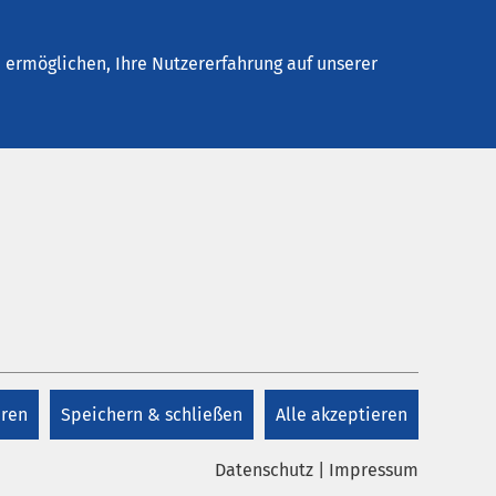
Stellenangebote
Kontakt
ermöglichen, Ihre Nutzererfahrung auf unserer
Kontakt
ngung
lzimmer
+43 3622 52100
bei
 wird
 Sie
eren
Speichern & schließen
Alle akzeptieren
Kontakt
es
Datenschutz
|
Impressum