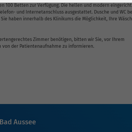
1 Jahr
Laufzeit
6 Monate
n 100 Betten zur Verfügung. Die hellen und modern eingerich
Telefon- und Internetanschluss ausgestattet. Dusche und WC b
Cookie von Matomo
Wird zum
 Sie haben innerhalb des Klinikums die Möglichkeit, Ihre Wäsc
für Website-
Entsperren von
Zweck
Analysen. Erzeugt
Google Maps-
statistische Daten
Inhalten verwendet.
dertengerechtes Zimmer benötigen, bitten wir Sie, vor Ihrem
darüber, wie der
m von der Patientenaufnahme zu informieren.
Besucher die
Name
YouTube
Website nutzt.
Google Ireland
Limited, Gordon
Anbieter
House, Barrow
Street Dublin 4
Irland
Laufzeit
6 Monate
Bad Aussee
Wird verwendet, um