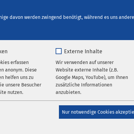
Bad Aussee
nige davon werden zwingend benötigt, während es uns andere 
iken
Externe Inhalte
r
okies erfassen
Wir verwenden auf unserer
en anonym. Diese
Website externe Inhalte (z.B.
n helfen uns zu
Google Maps, YouTube), um Ihnen
r Einrichtung um ein Krankenhaus handelt, erfolgt die Unterbri
wie unsere Besucher
zusätzliche Informationen
ppelzimmern. Im Vorfeld geäußerte Wünsche nach einem Einze
ite nutzen.
anzubieten.
rücksichtigt werden. Die Verlegung in ein Einzelzimmer ist nur 
lichen medizinischen oder therapeutischen Grunds möglich und
_pk_*.*
Name
Google Maps
n mit Ihnen nach Anreise vor Ort und besprochen. Bitte haben
Nur notwendige Cookies akzepti
dadurch zu einer Wartezeit kommen kann, bis ein entsprechend
Matomo
Anbieter
Google