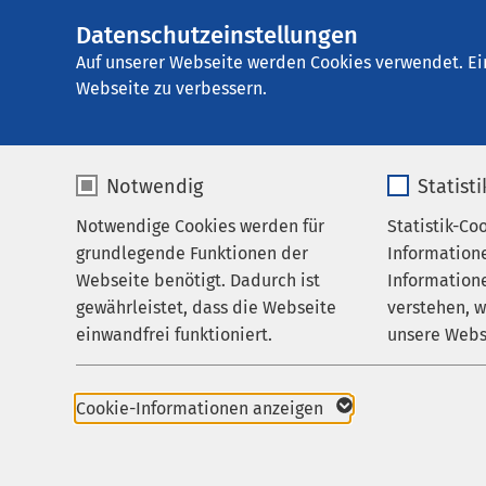
Datenschutzeinstellungen
AMEOS Klinikum 
AMEOS
Gruppe
Ihr Aufenthalt
Auf unserer Webseite werden Cookies verwendet. Ei
Webseite zu verbessern.
Notwendig
Statist
Die Zimme
Notwendige Cookies werden für
Statistik-Co
Behandlungsfelder
grundlegende Funktionen der
Information
Ihr Aufenthalt
Webseite benötigt. Dadurch ist
Informatione
Da es sich bei unsere
gewährleistet, dass die Webseite
verstehen, 
Zuweisende
ausschließlich in Do
einwandfrei funktioniert.
unsere Webs
Über uns
können leider nicht be
Vorliegen eines dring
Name
cookieconsent_status
Name
Karriere
von unseren Oberärzte
Cookie-Informationen anzeigen
Verständnis, dass es 
Aktuelles
Anbieter
sgalinski
Anbieter
Zimmer frei wird.