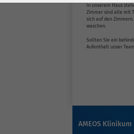
Laufzeit
278 Tage
Laufzeit
In unserem Haus stehe
Zimmer sind alle mit 
Cookie zum
sich auf den Zimmern.
Speichern der Cookie
Zweck
waschen.
Consent
Einstellungen
Zweck
Sollten Sie ein behin
Aufenthalt unser Tea
be_typo_user /
Name
PHPSESSID
Anbieter
TYPO3
Laufzeit
1 Woche
Dieses Cookie ist ein
Standard-Session-
Cookie von TYPO3. Es
AMEOS Klinikum 
speichert im Falle