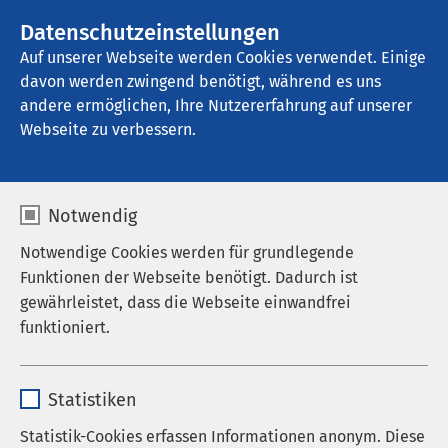
AMEOS Gruppe
Stellenangebote
Datenschutzeinstellungen
Auf unserer Webseite werden Cookies verwendet. Einige
davon werden zwingend benötigt, während es uns
AMEOS Klinikum Bad Aussee
andere ermöglichen, Ihre Nutzererfahrung auf unserer
Webseite zu verbessern.
Interuniversitärer
Notwendig
Fachbeirat
Notwendige Cookies werden für grundlegende
Funktionen der Webseite benötigt. Dadurch ist
gewährleistet, dass die Webseite einwandfrei
funktioniert.
Angeregt durch Univ.-Prof. Dr. Karl Harnoncourt
gründete das „Netzwerk Psychosomatik“ 1998 den
Name
cookieconsent_status
Interuniversitären Fachbeirat für Psychosomatik
Statistiken
(IUFB). Ziel des Beirates ist es, die
Anbieter
sgalinski
Qualitätsstandards zur psychosomatischen
Statistik-Cookies erfassen Informationen anonym. Diese