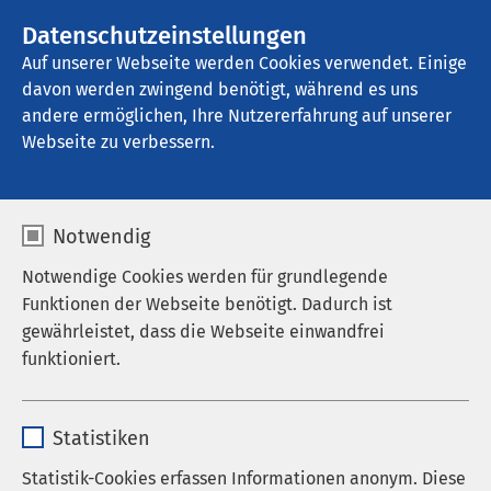
AMEOS Gruppe
Stellenangebote
Datenschutzeinstellungen
Auf unserer Webseite werden Cookies verwendet. Einige
davon werden zwingend benötigt, während es uns
AMEOS Klinikum Bad Aussee
andere ermöglichen, Ihre Nutzererfahrung auf unserer
Webseite zu verbessern.
Notwendig
Notwendige Cookies werden für grundlegende
11.05.2026
AMEOS Gruppe
Funktionen der Webseite benötigt. Dadurch ist
Klinikum Friedrichshafen als
gewährleistet, dass die Webseite einwandfrei
Level-II-Krankenhaus
funktioniert.
erhalten
Name
cookieconsent_status
Statistiken
Anbieter
sgalinski
Statistik-Cookies erfassen Informationen anonym. Diese
Dr. Axel Paeger, Vorsitzender des Vorstandes