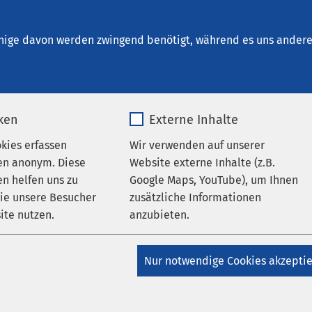
Bad Aussee
en
nige davon werden zwingend benötigt, während es uns andere 
iken
Externe Inhalte
okies erfassen
Wir verwenden auf unserer
en anonym. Diese
Website externe Inhalte (z.B.
n helfen uns zu
Google Maps, YouTube), um Ihnen
wie unsere Besucher
zusätzliche Informationen
ite nutzen.
anzubieten.
AMEOS Klinikum Bad Aussee
 on, nie off: Wenn digitale
_pk_*.*
Name
Google Maps
Nur notwendige Cookies akzepti
rnutzung krank macht
Matomo
Anbieter
Google