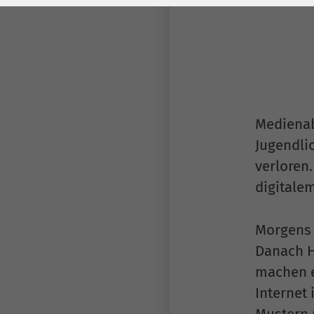
Laufzeit
278 Tage
Laufzeit
Cookie zum
Speichern der Cookie
Zweck
Consent
Einstellungen
Zweck
Medienab
be_typo_user /
Name
Jugendli
PHPSESSID
verloren.
Anbieter
TYPO3
digitalem
Laufzeit
1 Woche
Morgens 
Dieses Cookie ist ein
Danach H
Standard-Session-
machen e
Cookie von TYPO3. Es
Internet
speichert im Falle
Mustern 