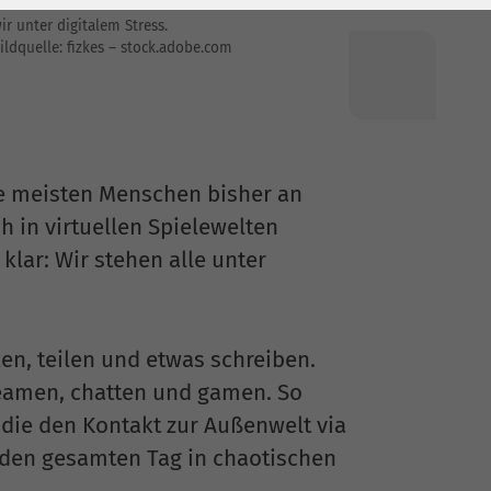
or allem während der Corona-Pandemie stehen
ir unter digitalem Stress.
ildquelle: fizkes – stock.adobe.com
e meisten Menschen bisher an
 in virtuellen Spielewelten
klar: Wir stehen alle unter
en, teilen und etwas schreiben.
amen, chatten und gamen. So
die den Kontakt zur Außenwelt via
 den gesamten Tag in chaotischen