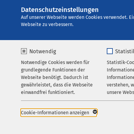
Datenschutzeinstellungen
AMEOS Klinikum 
AMEOS
Gruppe
Aktuelles
Nachricht
Auf unserer Webseite werden Cookies verwendet. Ei
Webseite zu verbessern.
Notwendig
Statist
Notwendige Cookies werden für
Statistik-Co
Behandlungsfelder
grundlegende Funktionen der
Information
Ihr Aufenthalt
Webseite benötigt. Dadurch ist
Informatione
gewährleistet, dass die Webseite
verstehen, 
Zuweisende
Coronavirus
einwandfrei funktioniert.
unsere Webs
Über uns
12.02.2021
Immer
Name
cookieconsent_status
Name
Karriere
Cookie-Informationen anzeigen
Daue
Aktuelles
Anbieter
sgalinski
Anbieter