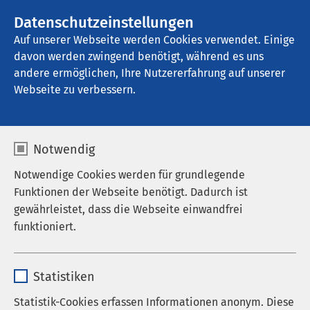
AMEOS Gruppe
Stellenangebote
Datenschutzeinstellungen
Auf unserer Webseite werden Cookies verwendet. Einige
davon werden zwingend benötigt, während es uns
AMEOS Klinikum Bad Aussee
andere ermöglichen, Ihre Nutzererfahrung auf unserer
Webseite zu verbessern.
Notwendig
Notwendige Cookies werden für grundlegende
Pressemitteilungen
Funktionen der Webseite benötigt. Dadurch ist
gewährleistet, dass die Webseite einwandfrei
26.08.2025
AMEOS Gruppe
funktioniert.
AMEOS übernimmt das
Josephs-Hospital Warendorf
Name
cookieconsent_status
Statistiken
Anbieter
sgalinski
Statistik-Cookies erfassen Informationen anonym. Diese
Die AMEOS Gruppe wächst weiter erfolgreich