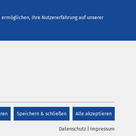
Stellenangebote
Kontakt
ermöglichen, Ihre Nutzererfahrung auf unserer
Kontakt
e
04541 13 3800
rlagen
Mo - Fr 09.30 - 12.30 Uhr
eren
Speichern & schließen
Alle akzeptieren
ie für
Kontakt
Datenschutz
|
Impressum