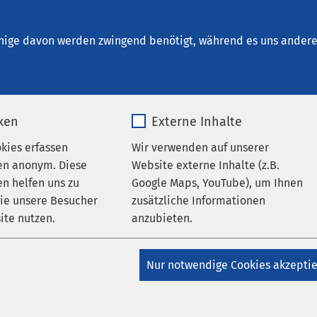
kum Ratzeburg
nige davon werden zwingend benötigt, während es uns andere 
iken
Externe Inhalte
anagement
okies erfassen
Wir verwenden auf unserer
en anonym. Diese
Website externe Inhalte (z.B.
n helfen uns zu
Google Maps, YouTube), um Ihnen
indet ein umfassendes Entlassgespräch statt. Dabei wird unter
wie unsere Besucher
zusätzliche Informationen
 die Behandlungsziele erreicht wurden und ggf. eine Nachsorg
ite nutzen.
anzubieten.
bzw. eingeleitet ist. Dafür werden Ihnen alle notwendigen Unte
_pk_*.*
Name
Google Maps
Nur notwendige Cookies akzepti
auch die endgültige Medikamentenliste, für Ihre Unterlagen sow
Matomo
Anbieter
Google
e Hausarzt- oder Facharztpraxis.