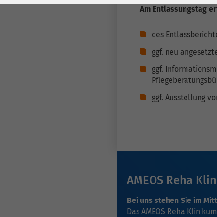
Laufzeit
278 Tage
Laufzeit
Am Entlassungstag er
Cookie zum
des Entlassberichte
Speichern der Cookie
Zweck
Consent
ggf. neu angesetzt
Einstellungen
Zweck
ggf. Informationsm
Pflegeberatungsbüro
be_typo_user /
Name
ggf. Ausstellung 
PHPSESSID
Anbieter
TYPO3
Laufzeit
1 Woche
Dieses Cookie ist ein
AMEOS Reha Klin
Standard-Session-
Cookie von TYPO3. Es
Bei uns stehen Sie im Mit
speichert im Falle
Das AMEOS Reha Klinikum 