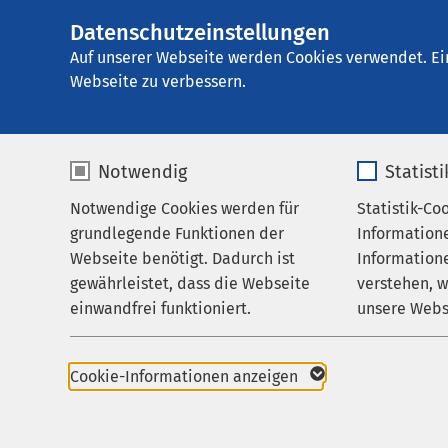
Datenschutzeinstellungen
AMEOS Reha Klini
AMEOS
Gruppe
Ihr Aufenthalt
Auf unserer Webseite werden Cookies verwendet. Ei
Webseite zu verbessern.
Notwendig
Statist
Entlassm
Notwendige Cookies werden für
Statistik-Co
Behandlungsfelder
grundlegende Funktionen der
Information
Ihr Aufenthalt
Webseite benötigt. Dadurch ist
Informatione
Zum Ende Ihrer Reha f
gewährleistet, dass die Webseite
verstehen, 
Zuweisende
anderem überprüft, ob
einwandfrei funktioniert.
unsere Webs
Über uns
geplant, vorbereitet 
mitgegeben.
Name
cookieconsent_status
Name
Karriere
Cookie-Informationen anzeigen
Zum Arztbrief gehört 
Aktuelles
Anbieter
sgalinski
Anbieter
Ihre weiterbehandelnd