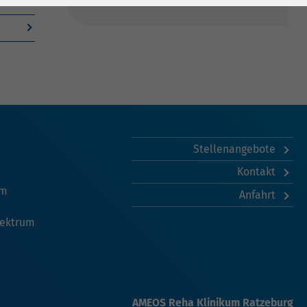
Stellenangebote
Kontakt
am
Anfahrt
pektrum
AMEOS Reha Klinikum Ratzeburg