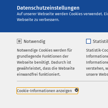
Datenschutzeinstellungen
AMEOS Reha Klini
AMEOS
Gruppe
Ihr Aufenthalt
Auf unserer Webseite werden Cookies verwendet. Ei
Webseite zu verbessern.
Notwendig
Statist
Ihr Aufent
Notwendige Cookies werden für
Statistik-Co
Behandlungsfelder
grundlegende Funktionen der
Information
Ihr Aufenthalt
Webseite benötigt. Dadurch ist
Informatione
gewährleistet, dass die Webseite
verstehen, 
Zuweisende
Auf einen Blick
einwandfrei funktioniert.
unsere Webs
Über uns
Rehabilitationsform
Name
cookieconsent_status
Name
Karriere
Rehabilitation beant
Cookie-Informationen anzeigen
Aktuelles
Anbieter
sgalinski
Anbieter
Rehavorbereitungen