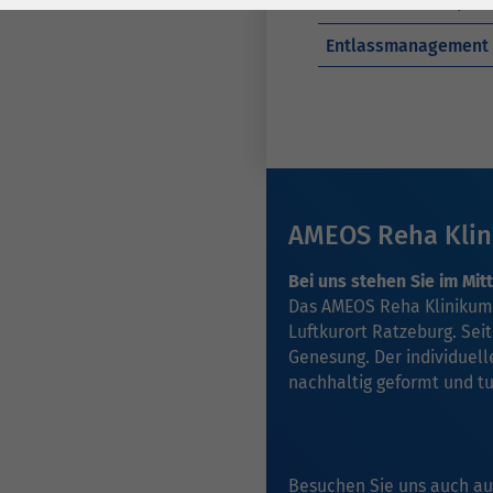
Reha mit Partner, Fr
Laufzeit
278 Tage
Laufzeit
Entlassmanagement
Cookie zum
Speichern der Cookie
Zweck
Consent
Einstellungen
Zweck
be_typo_user /
Name
AMEOS Reha Klin
PHPSESSID
Bei uns stehen Sie im Mit
Anbieter
TYPO3
Das AMEOS Reha Klinikum 
Luftkurort Ratzeburg. Sei
Laufzeit
1 Woche
Genesung. Der individuell
nachhaltig geformt und tu
Dieses Cookie ist ein
Standard-Session-
Cookie von TYPO3. Es
speichert im Falle
Besuchen Sie uns auch au