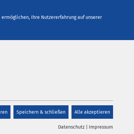
Stellenangebote
Kontakt
ermöglichen, Ihre Nutzererfahrung auf unserer
Kontakt
04541 13 3800
Mo - Fr 09.30 - 12.30 Uhr
eren
Speichern & schließen
Alle akzeptieren
Kontakt
Datenschutz
|
Impressum