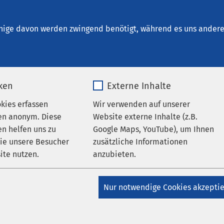
kum Ratzeburg
nige davon werden zwingend benötigt, während es uns andere 
iken
Externe Inhalte
halt
okies erfassen
Wir verwenden auf unserer
en anonym. Diese
Website externe Inhalte (z.B.
n helfen uns zu
Google Maps, YouTube), um Ihnen
wie unsere Besucher
zusätzliche Informationen
ite nutzen.
anzubieten.
en
_pk_*.*
Name
Google Maps
ragen
Nur notwendige Cookies akzepti
Matomo
Anbieter
Google