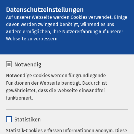
AMEOS Gruppe
Stellenangebote
Datenschutzeinstellungen
Auf unserer Webseite werden Cookies verwendet. Einige
davon werden zwingend benötigt, während es uns
AMEOS Reha Klinikum Ratzeburg
andere ermöglichen, Ihre Nutzererfahrung auf unserer
Webseite zu verbessern.
Gynäkologie
Notwendig
Notwendige Cookies werden für grundlegende
Funktionen der Webseite benötigt. Dadurch ist
Jetzt Reha ohne längere Wartezeit
gewährleistet, dass die Webseite einwandfrei
starten, auch ambulant möglich!
funktioniert.
Im AMEOS Reha Klinikum Ratzeburg starten Sie
Name
cookieconsent_status
schnell in Ihre Rehabilitation: wunderschön gelegen
Statistiken
zwischen Seen, Hamburg und der Ostsee.
Anbieter
sgalinski
Statistik-Cookies erfassen Informationen anonym. Diese