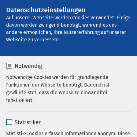
AMEOS Gruppe
Stellenangebote
Datenschutzeinstellungen
Auf unserer Webseite werden Cookies verwendet. Einige
davon werden zwingend benötigt, während es uns
AMEOS Reha Klinikum Ratzeburg
andere ermöglichen, Ihre Nutzererfahrung auf unserer
Webseite zu verbessern.
Auf einen Blick
Notwendig
Notwendige Cookies werden für grundlegende
Funktionen der Webseite benötigt. Dadurch ist
gewährleistet, dass die Webseite einwandfrei
funktioniert.
Name
cookieconsent_status
Statistiken
Anbieter
sgalinski
Statistik-Cookies erfassen Informationen anonym. Diese