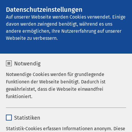
AMEOS Gruppe
Stellenangebote
Datenschutzeinstellungen
Auf unserer Webseite werden Cookies verwendet. Einige
davon werden zwingend benötigt, während es uns
AMEOS Reha Klinikum Ratzeburg
andere ermöglichen, Ihre Nutzererfahrung auf unserer
Webseite zu verbessern.
Endometriosezentrum
Notwendig
Notwendige Cookies werden für grundlegende
Funktionen der Webseite benötigt. Dadurch ist
Jetzt Reha ohne längere Wartezeit
gewährleistet, dass die Webseite einwandfrei
starten, auch ambulant möglich!
funktioniert.
Im AMEOS Reha Klinikum Ratzeburg starten Sie
Name
cookieconsent_status
schnell in Ihre Rehabilitation: wunderschön gelegen
Statistiken
zwischen Seen, Hamburg und der Ostsee.
Anbieter
sgalinski
Statistik-Cookies erfassen Informationen anonym. Diese