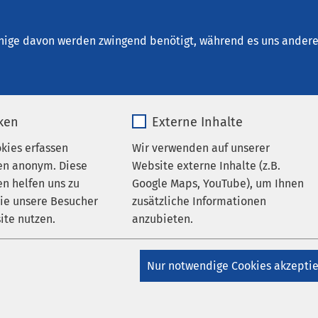
kum Ratzeburg
en
nige davon werden zwingend benötigt, während es uns andere 
iken
Externe Inhalte
okies erfassen
Wir verwenden auf unserer
en anonym. Diese
Website externe Inhalte (z.B.
n helfen uns zu
Google Maps, YouTube), um Ihnen
Ratzeburg
wie unsere Besucher
zusätzliche Informationen
ite nutzen.
anzubieten.
AMEOS Reha Klinikum Ratzeburg
usstellung „Brustkrebs –
_pk_*.*
Name
Google Maps
insam stark“
Nur notwendige Cookies akzepti
Matomo
Anbieter
Google