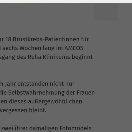
hr 18 Brustkrebs-Patientinnen für
ind sechs Wochen lang im AMEOS
asgang des Reha Klinikums beginnt
 Jahr entstanden nicht nur
 die Selbstwahrnehmung der Frauen
eben dieses außergewöhnlichen
vergessen bleibt.
d zwei ihrer damaligen Fotomodels