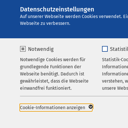
Datenschutzeinstellungen
AMEOS Reha Klini
AMEOS
Gruppe
Aktuelles
Nachricht
Auf unserer Webseite werden Cookies verwendet. Ei
Webseite zu verbessern.
Notwendig
Statist
Notwendige Cookies werden für
Statistik-Co
Behandlungsfelder
grundlegende Funktionen der
Information
Ihr Aufenthalt
Webseite benötigt. Dadurch ist
Informatione
Holstein und 
gewährleistet, dass die Webseite
verstehen, 
Zuweisende
einwandfrei funktioniert.
unsere Webs
30.08.2018
Über uns
Fotoa
Name
cookieconsent_status
Name
Karriere
geme
Cookie-Informationen anzeigen
Aktuelles
Anbieter
sgalinski
Anbieter