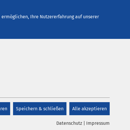
Stellenangebote
Kontakt
ermöglichen, Ihre Nutzererfahrung auf unserer
eren
Speichern & schließen
Alle akzeptieren
oto: Folker Timmermann/pixelio.de
Datenschutz
|
Impressum