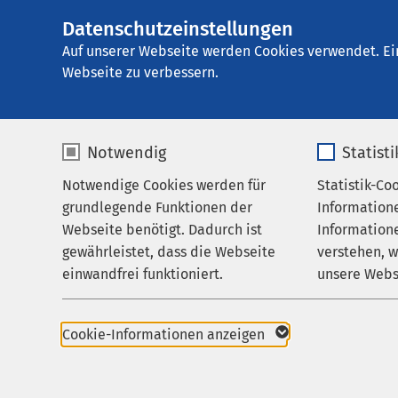
Datenschutzeinstellungen
AMEOS Reha Klini
AMEOS
Gruppe
Aktuelles
Gesundhei
Auf unserer Webseite werden Cookies verwendet. Ei
Webseite zu verbessern.
Notwendig
Statist
Notwendige Cookies werden für
Statistik-Co
Behandlungsfelder
grundlegende Funktionen der
Information
Ihr Aufenthalt
01.11.2018
Webseite benötigt. Dadurch ist
Informatione
Ich f
gewährleistet, dass die Webseite
verstehen, 
Zuweisende
einwandfrei funktioniert.
unsere Webs
Wenn 
Über uns
Verfo
Name
cookieconsent_status
Name
Karriere
Cookie-Informationen anzeigen
Aktuelles
Anbieter
sgalinski
Anbieter