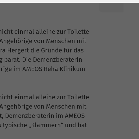
icht einmal alleine zur Toilette
il Angehörige von Menschen mit
a Hergert die Gründe für das
g parat. Die Demenzberaterin
hörige im AMEOS Reha Klinikum
icht einmal alleine zur Toilette
il Angehörige von Menschen mit
rt, Demenzberaterin im AMEOS
s typische „Klammern“ und hat