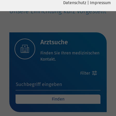
Datenschutz
|
Impressum
Name
YouTube
Unsere Einrichtung kurz vorgestellt
Name
cookie_optin
Google Ireland Limited, Gordon House,
Anbieter
Barrow Street Dublin 4 Irland
Anbieter
sgalinski
Laufzeit
6 Monate
Laufzeit
278 Tage
Arztsuche
Wird verwendet, um YouTube-Inhalte
Cookie zum Speichern der Cookie
Zweck
Finden Sie Ihren medizinischen
Zweck
zu entsperren.
Consent Einstellungen
Kontakt.
Name
Instagram
Filter
Anbieter
Facebook
Suchbegriff eingeben
Laufzeit
6 Monate
Finden
Wird verwendet, um Instagram-Inhalte
Zweck
zu entsperren.