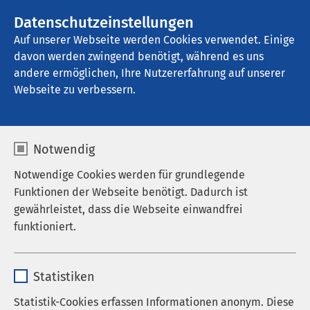
AMEOS Gruppe
Stellenangebote
Datenschutzeinstellungen
Auf unserer Webseite werden Cookies verwendet. Einige
davon werden zwingend benötigt, während es uns
AMEOS Poliklinikum Halberstadt
andere ermöglichen, Ihre Nutzererfahrung auf unserer
Webseite zu verbessern.
Datenschutz
Notwendig
Notwendige Cookies werden für grundlegende
Funktionen der Webseite benötigt. Dadurch ist
gewährleistet, dass die Webseite einwandfrei
Hinweise zum Datenschutz
funktioniert.
der AMEOS Gruppe
Name
cookieconsent_status
Statistiken
Anbieter
sgalinski
1. Datenschutz
Statistik-Cookies erfassen Informationen anonym. Diese