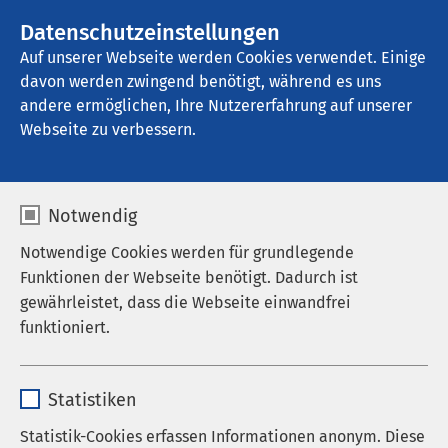
AMEOS Gruppe
Stellenangebote
Datenschutzeinstellungen
Auf unserer Webseite werden Cookies verwendet. Einige
davon werden zwingend benötigt, während es uns
AMEOS Poliklinikum Halberstadt
andere ermöglichen, Ihre Nutzererfahrung auf unserer
Webseite zu verbessern.
Kardiologie
Notwendig
Notwendige Cookies werden für grundlegende
Funktionen der Webseite benötigt. Dadurch ist
Ihre Fachpraxis für Herz-
gewährleistet, dass die Webseite einwandfrei
funktioniert.
Kreislauf-Erkrankungen im
AMEOS Poliklinikum
Name
cookieconsent_status
Statistiken
Halberstadt
Anbieter
sgalinski
Statistik-Cookies erfassen Informationen anonym. Diese