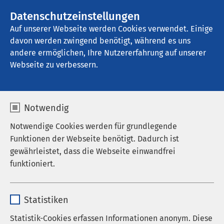
AMEOS Gruppe
Stellenangebote
Datenschutzeinstellungen
Auf unserer Webseite werden Cookies verwendet. Einige
davon werden zwingend benötigt, während es uns
AMEOS Poliklinikum Wernigerode
andere ermöglichen, Ihre Nutzererfahrung auf unserer
Webseite zu verbessern.
Notwendig
Notwendige Cookies werden für grundlegende
Funktionen der Webseite benötigt. Dadurch ist
gewährleistet, dass die Webseite einwandfrei
funktioniert.
Name
cookieconsent_status
AMEOS Poliklinikum
Statistiken
Anbieter
sgalinski
Statistik-Cookies erfassen Informationen anonym. Diese
Wernigerode