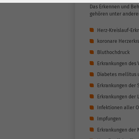
Laufzeit
278 Tage
Laufzeit
Das Erkennen und Beha
gehören unter ander
Cookie zum
Speichern der Cookie
Zweck
Herz-Kreislauf-Er
Consent
Einstellungen
Zweck
koronare Herzerkr
Bluthochdruck
be_typo_user /
Name
Erkrankungen des 
PHPSESSID
Diabetes mellitus
Anbieter
TYPO3
Erkrankungen der 
Laufzeit
1 Woche
Erkrankungen der 
Infektionen aller
Dieses Cookie ist ein
Standard-Session-
Impfungen
Cookie von TYPO3. Es
Erkrankungen der 
speichert im Falle