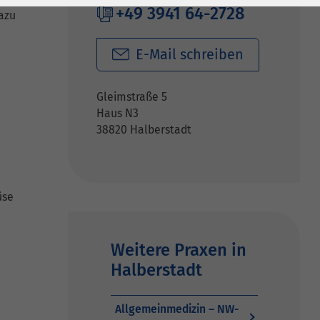
+49 3941 64-2728
Dazu
E-Mail schreiben
Gleimstraße 5
Haus N3
38820 Halberstadt
üse
Weitere Praxen in
Halberstadt
Allgemeinmedizin – NW-