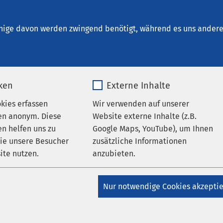
um Halberstadt
nige davon werden zwingend benötigt, während es uns andere 
iken
Externe Inhalte
medizin – Gleimstraße
okies erfassen
Wir verwenden auf unserer
en anonym. Diese
Website externe Inhalte (z.B.
n helfen uns zu
Google Maps, YouTube), um Ihnen
einmedizin (Hausarztpraxis) im AMEOS Poliklinikum Halberstadt 
wie unsere Besucher
zusätzliche Informationen
orgung für Patientinnen und Patienten aller Altersgruppen. Dr.
ite nutzen.
anzubieten.
n für Allgemeinmedizin und Gerd Wieczorrek, Facharzt für
fen Ihnen gerne weiter.
_pk_*.*
Name
Google Maps
Nur notwendige Cookies akzepti
Matomo
Anbieter
Google
tungsangebot