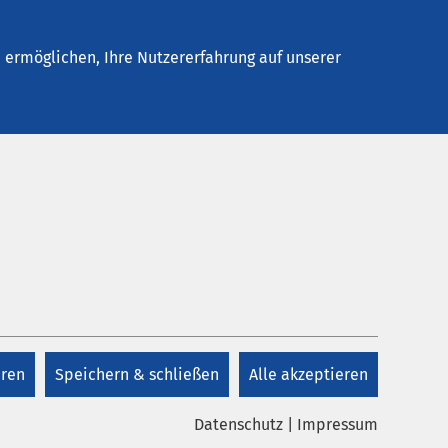
Stellenangebote
Kontakt
ermöglichen, Ihre Nutzererfahrung auf unserer
Kontakt
bietet
 med.
Dr. med. Ines Frings
und Gerd Wieczorrek
eren
Speichern & schließen
Alle akzeptieren
+49 3941 64-2722
Datenschutz
|
Impressum