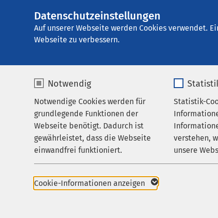
Datenschutzeinstellungen
AMEOS Poliklinik
AMEOS
Gruppe
Praxen
Auf unserer Webseite werden Cookies verwendet. Ei
Webseite zu verbessern.
Notwendig
Statist
Allgemein
Notwendige Cookies werden für
Statistik-Co
Praxen
grundlegende Funktionen der
Information
Karriere
Webseite benötigt. Dadurch ist
Informatione
Die Praxis für Allgem
gewährleistet, dass die Webseite
verstehen, 
Zuweisende
die hausärztliche Vers
einwandfrei funktioniert.
unsere Webs
Aktuelles
Ines Frings, Fachärzti
Allgemeinmedizin, hel
Name
cookieconsent_status
Name
Cookie-Informationen anzeigen
Anbieter
sgalinski
Anbieter
Unser Leis