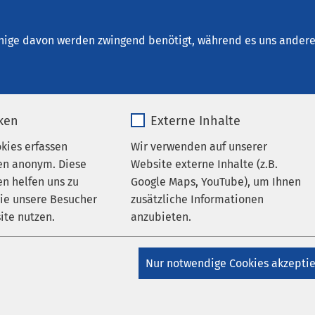
um Halberstadt
nige davon werden zwingend benötigt, während es uns andere 
iken
Externe Inhalte
kunde
okies erfassen
Wir verwenden auf unserer
en anonym. Diese
Website externe Inhalte (z.B.
n helfen uns zu
Google Maps, YouTube), um Ihnen
d Patienten,
wie unsere Besucher
zusätzliche Informationen
ite nutzen.
anzubieten.
axis für Hals-Nasen-Ohrenheilkunde, Stimm- und Sprachstörun
im AMEOS Poliklinikum Halberstadt. Wir möchten, dass Sie sic
_pk_*.*
Name
Google Maps
ieten Ihnen daher eine kompetente Behandlung in einer freund
Nur notwendige Cookies akzepti
Matomo
Anbieter
Google