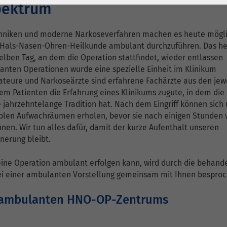
1 Jahr
Laufzeit
6 Monate
pektrum
Cookie von Matomo
Wird zum
chniken und moderne Narkoseverfahren machen es heute mögli
für Website-
Entsperren von
Zweck
er Hals-Nasen-Ohren-Heilkunde ambulant durchzuführen. Das he
Analysen. Erzeugt
Google Maps-
elben Tag, an dem die Operation stattfindet, wieder entlassen
statistische Daten
Inhalten verwendet.
anten Operationen wurde eine spezielle Einheit im Klinikum
darüber, wie der
rateure und Narkoseärzte sind erfahrene Fachärzte aus den jew
Besucher die
em Patienten die Erfahrung eines Klinikums zugute, in dem die
Name
YouTube
Website nutzt.
e jahrzehntelange Tradition hat. Nach dem Eingriff können sich
ablen Aufwachräumen erholen, bevor sie nach einigen Stunden 
Google Ireland
en. Wir tun alles dafür, damit der kurze Aufenthalt unseren
Limited, Gordon
nnerung bleibt.
Anbieter
House, Barrow
Street Dublin 4
eine Operation ambulant erfolgen kann, wird durch die behan
Irland
bei einer ambulanten Vorstellung gemeinsam mit Ihnen bespro
Laufzeit
6 Monate
 ambulanten HNO-OP-Zentrums
Wird verwendet, um