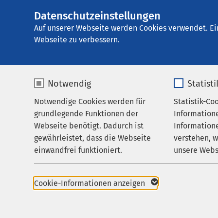
Datenschutzeinstellungen
AMEOS Poliklinik
AMEOS
Gruppe
Praxen
Auf unserer Webseite werden Cookies verwendet. Ei
Webseite zu verbessern.
Notwendig
Statist
HNO-Heil
Notwendige Cookies werden für
Statistik-Co
Praxen
grundlegende Funktionen der
Information
Karriere
Webseite benötigt. Dadurch ist
Informatione
Liebe Patientinnen un
gewährleistet, dass die Webseite
verstehen, 
Zuweisende
einwandfrei funktioniert.
unsere Webs
Aktuelles
willkommen in der Pr
Ambulantes Operieren 
Name
cookieconsent_status
Name
uns wohlfühlen und b
Cookie-Informationen anzeigen
Atmosphäre.
Anbieter
sgalinski
Anbieter