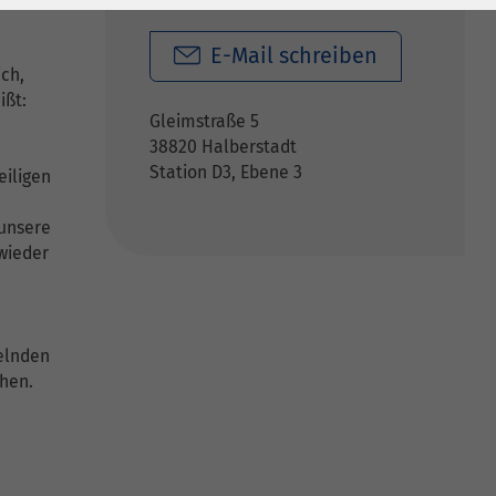
E-Mail schreiben
ch,
ißt:
Gleimstraße 5
38820 Halberstadt
Station D3, Ebene 3
eiligen
 unsere
wieder
delnden
chen.