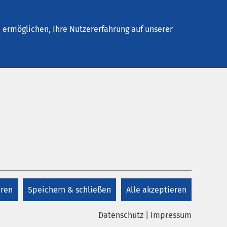
Stellenangebote
Kontakt
ermöglichen, Ihre Nutzererfahrung auf unserer
Dr. med. Ekaterine
Khvadagiani, MUDr.
gen,
Hung Le Thanh
h bei
lichen
eren
Speichern & schließen
Alle akzeptieren
+49 3941 64 4505
Datenschutz
|
Impressum
+49 3941 64 2751