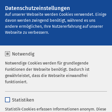
AMEOS Gruppe
Stellenangebote
Datenschutzeinstellungen
Auf unserer Webseite werden Cookies verwendet. Einige
davon werden zwingend benötigt, während es uns
AMEOS Klinikum Haldensleben
andere ermöglichen, Ihre Nutzererfahrung auf unserer
Webseite zu verbessern.
Ergebnisse Ihrer Suche
Notwendig
Notwendige Cookies werden für grundlegende
Funktionen der Webseite benötigt. Dadurch ist
gewährleistet, dass die Webseite einwandfrei
Nutzen Sie dieses Feld, um Ihre Suche zu
funktioniert.
verfeinern.
Name
cookieconsent_status
Statistiken
Anbieter
sgalinski
Statistik-Cookies erfassen Informationen anonym. Diese