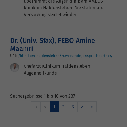
übernimmt die Augenklinik am AMEOS
Klinikum Haldensleben. Die stationäre
Versorgung startet wieder.
Dr. (Univ. Sfax), FEBO Amine
Maamri
URL:
/klinikum-haldensleben/zuweisende/ansprechpartner/
Chefarzt Klinikum Haldensleben
Augenheilkunde
Suchergebnisse 1 bis 10 von 287
«
<
1
2
3
>
»