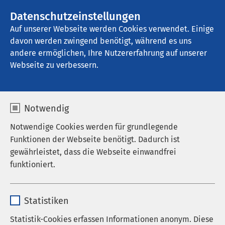
AMEOS Gruppe
Stellenangebote
Datenschutzeinstellungen
Auf unserer Webseite werden Cookies verwendet. Einige
davon werden zwingend benötigt, während es uns
AMEOS Klinikum Haldensleben
andere ermöglichen, Ihre Nutzererfahrung auf unserer
Webseite zu verbessern.
Kinder- und
Notwendig
Jugendpsychiatrie und
Notwendige Cookies werden für grundlegende
Psychotherapie
Funktionen der Webseite benötigt. Dadurch ist
gewährleistet, dass die Webseite einwandfrei
funktioniert.
Neue Wege für
Name
cookieconsent_status
Statistiken
Sorgenkinder
Anbieter
sgalinski
Statistik-Cookies erfassen Informationen anonym. Diese