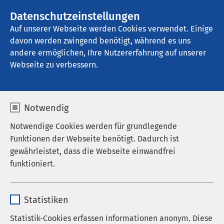
AMEOS Gruppe
Stellenangebote
Datenschutzeinstellungen
Auf unserer Webseite werden Cookies verwendet. Einige
davon werden zwingend benötigt, während es uns
AMEOS Klinikum Haldensleben
andere ermöglichen, Ihre Nutzererfahrung auf unserer
Webseite zu verbessern.
Ambulante Ergotherapie
Notwendig
Notwendige Cookies werden für grundlegende
Funktionen der Webseite benötigt. Dadurch ist
Die Ergotherapie unterstützt und begleitet
gewährleistet, dass die Webseite einwandfrei
Menschen jeden Alters, die in ihrer
funktioniert.
Handlungsfähigkeit eingeschränkt oder von
Einschränkungen bedroht sind.
Name
cookieconsent_status
Statistiken
Durch einen ganzheitlichen Ansatz und
Anbieter
sgalinski
Statistik-Cookies erfassen Informationen anonym. Diese
zielgerichtete Übungen kann die Selbstständigkeit