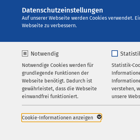
Datenschutzeinstellungen
AMEOS Klinikum 
AMEOS
Gruppe
Leistungen
Medizini
Auf unserer Webseite werden Cookies verwendet. Ei
Webseite zu verbessern.
Notwendig
Statist
Gerontops
Notwendige Cookies werden für
Statistik-Co
Leistungen
grundlegende Funktionen der
Information
Ihr Aufenthalt
Webseite benötigt. Dadurch ist
Informatione
Herzliche willkommen 
gewährleistet, dass die Webseite
verstehen, 
Zuweisende
Patienten mit psychis
einwandfrei funktioniert.
unsere Webs
Über uns
Zu den häufigste
Name
cookieconsent_status
Name
Karriere
Cookie-Informationen anzeigen
Gedächtnisstörunge
Aktuelles
Anbieter
sgalinski
Anbieter
kognitive Beeintr