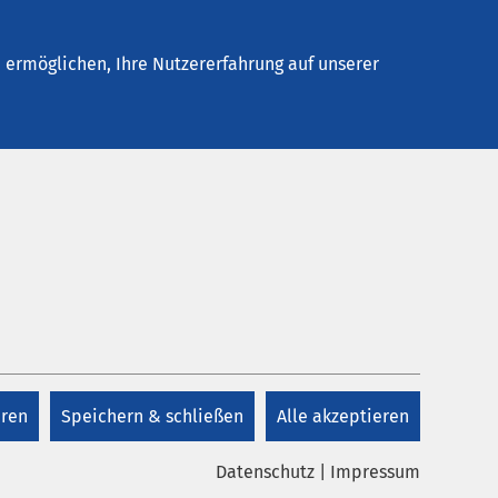
Stellenangebote
Kontakt
Termin buchen
ermöglichen, Ihre Nutzererfahrung auf unserer
Gerontopsychiatrie
nen und
Sekretariat
eren
Speichern & schließen
Alle akzeptieren
+49 3904 475 325
Datenschutz
|
Impressum
sses,
+49 3904 475 215