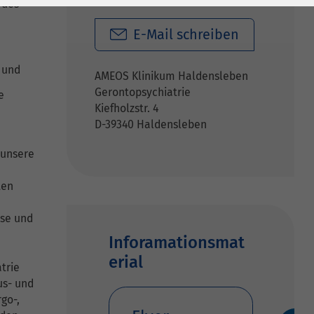
 des
E-Mail schreiben
 und
AMEOS Klinikum Haldensleben
Gerontopsychiatrie
e
Kiefholzstr. 4
D-39340 Haldensleben
 unsere
ten
sse und
Inforamationsmat
erial
trie
us- und
go-,