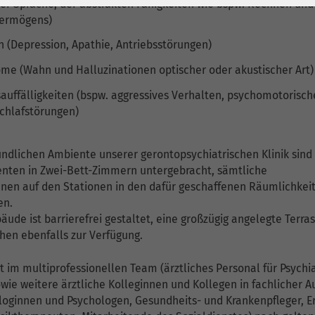
1 Jahr
Laufzeit
6 Monate
der Sprache, der abstrakten Fähigkeiten wie bspw. Rechnen und
kvermögens)
Cookie von Matomo
Wird zum
n (Depression, Apathie, Antriebsstörungen)
für Website-
Entsperren von
Zweck
Analysen. Erzeugt
Google Maps-
me (Wahn und Halluzinationen optischer oder akustischer Art)
statistische Daten
Inhalten verwendet.
auffälligkeiten (bspw. aggressives Verhalten, psychomotorisch
darüber, wie der
chlafstörungen)
Besucher die
Name
YouTube
Website nutzt.
dlichen Ambiente unserer gerontopsychiatrischen Klinik sind
Google Ireland
enten in Zwei-Bett-Zimmern untergebracht, sämtliche
Limited, Gordon
nen auf den Stationen in den dafür geschaffenen Räumlichkei
Anbieter
House, Barrow
en.
Street Dublin 4
ude ist barrierefrei gestaltet, eine großzügig angelegte Terra
Irland
ehen ebenfalls zur Verfügung.
Laufzeit
6 Monate
t im multiprofessionellen Team (ärztliches Personal für Psychia
wie weitere ärztliche Kolleginnen und Kollegen in fachlicher A
Wird verwendet, um
loginnen und Psychologen, Gesundheits- und Krankenpfleger, Er