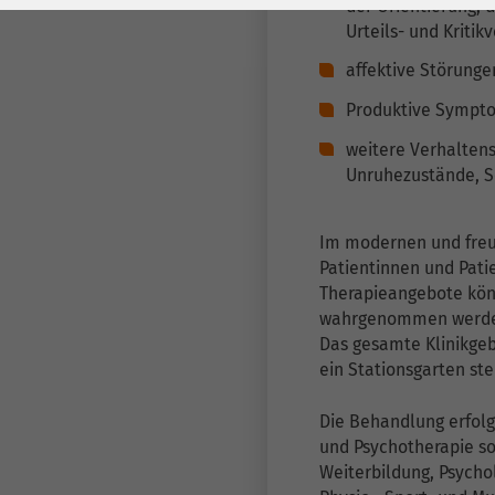
Laufzeit
278 Tage
Laufzeit
der Orientierung, 
Urteils- und Kriti
Cookie zum
affektive Störunge
Speichern der Cookie
Zweck
Consent
Produktive Sympto
Einstellungen
Zweck
weitere Verhaltens
Unruhezustände, S
be_typo_user /
Name
PHPSESSID
Im modernen und freun
Patientinnen und Pati
Anbieter
TYPO3
Therapieangebote kön
wahrgenommen werd
Laufzeit
1 Woche
Das gesamte Klinikgebä
ein Stationsgarten st
Dieses Cookie ist ein
Standard-Session-
Die Behandlung erfolg
Cookie von TYPO3. Es
und Psychotherapie so
speichert im Falle
Weiterbildung, Psycho