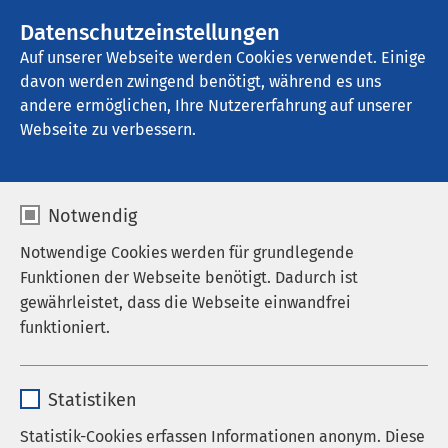
AMEOS Gruppe
Stellenangebote
Datenschutzeinstellungen
Auf unserer Webseite werden Cookies verwendet. Einige
davon werden zwingend benötigt, während es uns
AMEOS Klinikum Haldensleben
andere ermöglichen, Ihre Nutzererfahrung auf unserer
Webseite zu verbessern.
Ansprechperson
Notwendig
Notwendige Cookies werden für grundlegende
Funktionen der Webseite benötigt. Dadurch ist
gewährleistet, dass die Webseite einwandfrei
Ihr direkter Draht zu
funktioniert.
unseren Ärztinnen, Ärzten
Name
cookieconsent_status
und Sekretariaten
Statistiken
Anbieter
sgalinski
Statistik-Cookies erfassen Informationen anonym. Diese