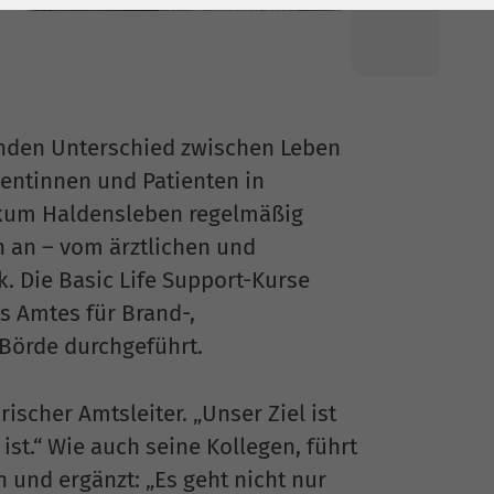
enden Unterschied zwischen Leben
ntinnen und Patienten in
ikum Haldensleben regelmäßig
n an – vom ärztlichen und
k. Die Basic Life Support-Kurse
s Amtes für Brand-,
Börde durchgeführt.
ischer Amtsleiter. „Unser Ziel ist
ist.“ Wie auch seine Kollegen, führt
 und ergänzt: „Es geht nicht nur