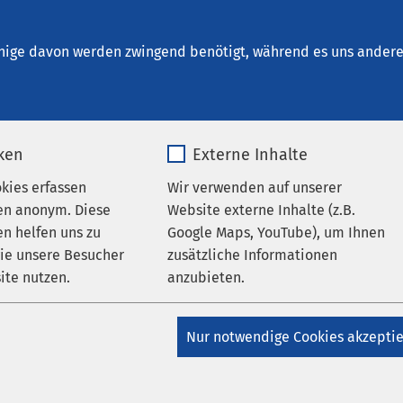
Haldensleben
en
nige davon werden zwingend benötigt, während es uns andere 
iken
Externe Inhalte
okies erfassen
Wir verwenden auf unserer
en anonym. Diese
Website externe Inhalte (z.B.
n helfen uns zu
Google Maps, YouTube), um Ihnen
ungen
Klinikum Haldensleben
wie unsere Besucher
zusätzliche Informationen
AMEOS Klinikum Haldensleben
AMEOS
ite nutzen.
anzubieten.
ung Haldensleben
tfallsituationen zählt jede
_pk_*.*
Name
Google Maps
Nur notwendige Cookies akzepti
nde
Matomo
Anbieter
Google