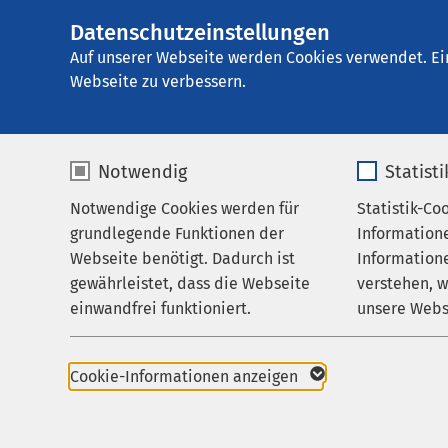
Datenschutzeinstellungen
AMEOS Klinikum 
AMEOS
Gruppe
Aktuelles
Nachricht
Auf unserer Webseite werden Cookies verwendet. Ei
Webseite zu verbessern.
Notwendig
Statist
Notwendige Cookies werden für
Statistik-Co
Leistungen
grundlegende Funktionen der
Information
Ihr Aufenthalt
Webseite benötigt. Dadurch ist
Informatione
Pressemitteil
gewährleistet, dass die Webseite
verstehen, 
Zuweisende
22.08.2024
einwandfrei funktioniert.
unsere Webs
Einglieder
Über uns
In No
Name
cookieconsent_status
Name
Karriere
Cookie-Informationen anzeigen
Seku
Aktuelles
Anbieter
sgalinski
Anbieter