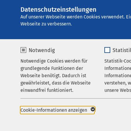
Datenschutzeinstellungen
AMEOS Klinikum 
AMEOS
Gruppe
Aktuelles
Nachricht
Auf unserer Webseite werden Cookies verwendet. Ei
Webseite zu verbessern.
Notwendig
Statist
Notwendige Cookies werden für
Statistik-Co
Leistungen
grundlegende Funktionen der
Information
Ihr Aufenthalt
Webseite benötigt. Dadurch ist
Informatione
Pressemitteil
gewährleistet, dass die Webseite
verstehen, 
Zuweisende
einwandfrei funktioniert.
unsere Webs
01.10.2024
Über uns
Alexa
Name
cookieconsent_status
Name
Karriere
Krank
Cookie-Informationen anzeigen
Aktuelles
Anbieter
sgalinski
Anbieter