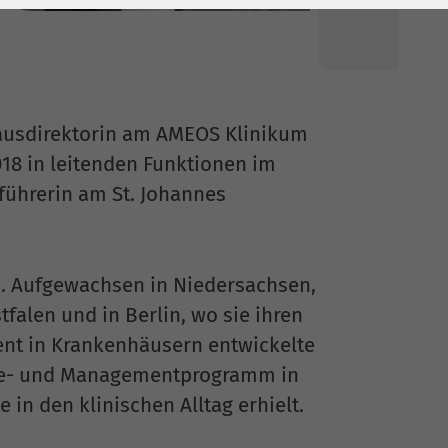
hausdirektorin am AMEOS Klinikum
2018 in leitenden Funktionen im
führerin am St. Johannes
h. Aufgewachsen in Niedersachsen,
falen und in Berlin, wo sie ihren
nt in Krankenhäusern entwickelte
nee- und Managementprogramm in
 in den klinischen Alltag erhielt.