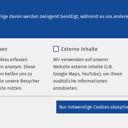
Haldensleben
en
nige davon werden zwingend benötigt, während es uns andere 
iken
Externe Inhalte
okies erfassen
Wir verwenden auf unserer
en anonym. Diese
Website externe Inhalte (z.B.
n helfen uns zu
Google Maps, YouTube), um Ihnen
ungen
wie unsere Besucher
zusätzliche Informationen
ite nutzen.
anzubieten.
AMEOS Klinikum Haldensleben
ndra Jung ist neue
_pk_*.*
Name
Google Maps
enhausdirektorin
Nur notwendige Cookies akzepti
Matomo
Anbieter
Google