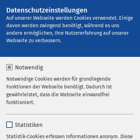
AMEOS Gruppe
Stellenangebote
Datenschutzeinstellungen
Auf unserer Webseite werden Cookies verwendet. Einige
davon werden zwingend benötigt, während es uns
AMEOS Klinikum Eutin
andere ermöglichen, Ihre Nutzererfahrung auf unserer
Webseite zu verbessern.
Hygiene
Notwendig
Notwendige Cookies werden für grundlegende
Funktionen der Webseite benötigt. Dadurch ist
Das Hygienemanagement berät die
gewährleistet, dass die Webseite einwandfrei
Krankenhausleitung und die Mitarbeitenden im
funktioniert.
Klinikum.
Name
cookieconsent_status
Es beschließt übergeordnete Maßnahmen zur
Statistiken
Erkennung, Verhütung und Bekämpfung von
Anbieter
sgalinski
Statistik-Cookies erfassen Informationen anonym. Diese
Krankenhausinfektionen. Zum Hygieneteam