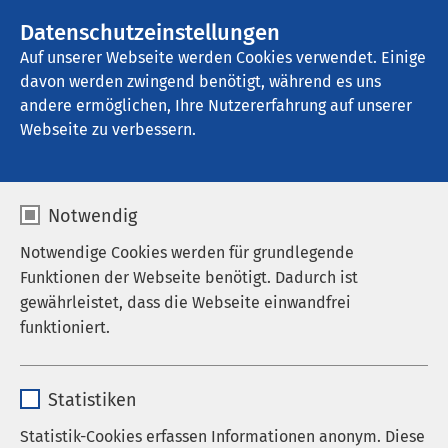
AMEOS Gruppe
Stellenangebote
Datenschutzeinstellungen
Auf unserer Webseite werden Cookies verwendet. Einige
davon werden zwingend benötigt, während es uns
AMEOS Klinikum Eutin
andere ermöglichen, Ihre Nutzererfahrung auf unserer
Webseite zu verbessern.
Geburtshilfe
Notwendig
Notwendige Cookies werden für grundlegende
Funktionen der Webseite benötigt. Dadurch ist
Geborgen ins Leben
gewährleistet, dass die Webseite einwandfrei
funktioniert.
starten
Bei uns sind Sie in guten Händen
Name
cookieconsent_status
Statistiken
Das Mutter-Kind-Zentrum im AMEOS Klinikum Eutin
Anbieter
sgalinski
Statistik-Cookies erfassen Informationen anonym. Diese
ist mit seinen vier Kreißsälen eine zentrale