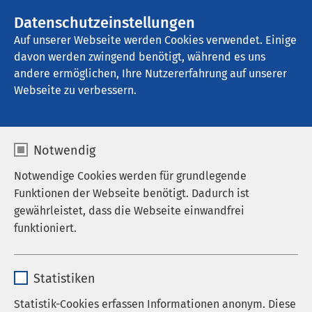
AMEOS Gruppe
Stellenangebote
Datenschutzeinstellungen
Auf unserer Webseite werden Cookies verwendet. Einige
davon werden zwingend benötigt, während es uns
AMEOS Klinikum Eutin
andere ermöglichen, Ihre Nutzererfahrung auf unserer
Webseite zu verbessern.
Gynäkologie
Notwendig
Notwendige Cookies werden für grundlegende
Funktionen der Webseite benötigt. Dadurch ist
In unserer Klinik für Gynäkologie und
gewährleistet, dass die Webseite einwandfrei
Geburtshilfe
bieten wir Ihnen das gesamte
funktioniert.
Spektrum einer modernen Frauenklinik an. Unsere
Erfahrung und unsere Kompetenz stehen für eine
Name
cookieconsent_status
individuelle, ganzheitliche Betreuung nach den
Statistiken
aktuellsten medizinischen Leitlinien - bei der Sie
Anbieter
sgalinski
Statistik-Cookies erfassen Informationen anonym. Diese
als Patientin im Mittelpunkt stehen.