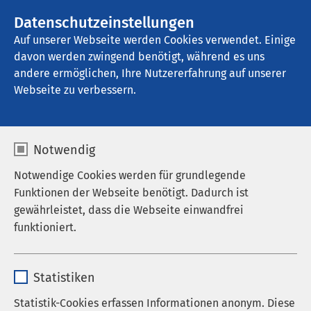
AMEOS Gruppe
Stellenangebote
Datenschutzeinstellungen
Auf unserer Webseite werden Cookies verwendet. Einige
davon werden zwingend benötigt, während es uns
AMEOS Klinikum Eutin
andere ermöglichen, Ihre Nutzererfahrung auf unserer
Webseite zu verbessern.
Termin buchen
Notwendig
Notwendige Cookies werden für grundlegende
Funktionen der Webseite benötigt. Dadurch ist
Neu: Termin online buchen
gewährleistet, dass die Webseite einwandfrei
funktioniert.
Über die folgenden Links der Fachabteilungen
können Sie rund um die Uhr einen Termin online
Name
cookieconsent_status
vereinbaren – Sie werden weitergeleitet auf die
Statistiken
Seite von Doctolib. Die Verlinkung zum App-Store
Anbieter
sgalinski
Statistik-Cookies erfassen Informationen anonym. Diese
finden Sie unten auf dieser Seite.