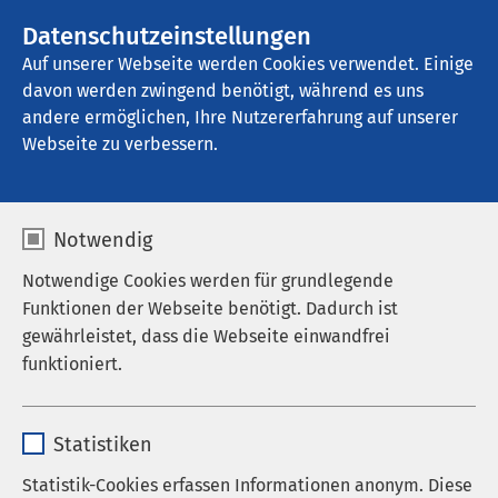
AMEOS Gruppe
Stellenangebote
Datenschutzeinstellungen
Auf unserer Webseite werden Cookies verwendet. Einige
davon werden zwingend benötigt, während es uns
AMEOS Klinikum Eutin
andere ermöglichen, Ihre Nutzererfahrung auf unserer
Webseite zu verbessern.
Kontakt
Notwendig
Notwendige Cookies werden für grundlegende
Funktionen der Webseite benötigt. Dadurch ist
Kontaktformular
gewährleistet, dass die Webseite einwandfrei
funktioniert.
Anrede
Name
cookieconsent_status
Statistiken
Anbieter
sgalinski
Vorname
*
Statistik-Cookies erfassen Informationen anonym. Diese