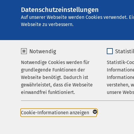
Datenschutzeinstellungen
AMEOS Klinikum E
AMEOS
Gruppe
Aktuelles
Nachricht
Auf unserer Webseite werden Cookies verwendet. Ei
Webseite zu verbessern.
Notwendig
Statist
Pressemitteil
Notwendige Cookies werden für
Statistik-Co
Leistungen
25.09.2025
grundlegende Funktionen der
Information
Zukun
Ihr Aufenthalt
Webseite benötigt. Dadurch ist
Informatione
gewährleistet, dass die Webseite
verstehen, 
auch 
Zuweisende
einwandfrei funktioniert.
unsere Webs
Über uns
Name
cookieconsent_status
Name
Karriere
Cookie-Informationen anzeigen
Aktuelles
Anbieter
sgalinski
Anbieter
Die AMEO
weiterzu