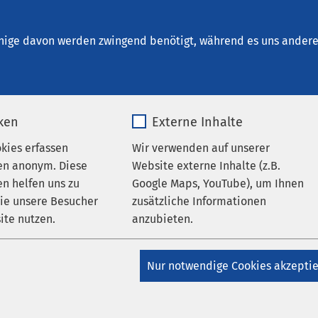
utin
en
nige davon werden zwingend benötigt, während es uns andere 
iken
Externe Inhalte
ungen
okies erfassen
Wir verwenden auf unserer
AMEOS Gruppe
en anonym. Diese
Website externe Inhalte (z.B.
ft des Josephs-Hospitals
n helfen uns zu
Google Maps, YouTube), um Ihnen
wie unsere Besucher
zusätzliche Informationen
ohne Stadtsignal geebnet
ite nutzen.
anzubieten.
_pk_*.*
Name
Google Maps
Nur notwendige Cookies akzepti
Matomo
Anbieter
Google
S Gruppe bekräftigt erneut ihr Engagement, da
führen.