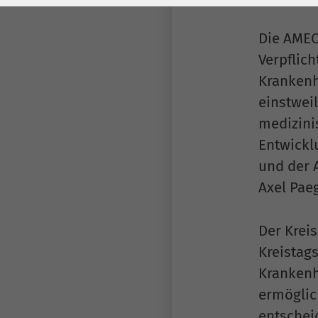
Laufzeit
278 Tage
Laufzeit
Cookie zum
Die AMEO
Speichern der Cookie
Verpflic
Zweck
Consent
Krankenh
Einstellungen
Zweck
einstwei
medizini
be_typo_user /
Name
Entwicklu
PHPSESSID
und der A
Anbieter
TYPO3
Axel Pae
Laufzeit
1 Woche
Der Krei
Dieses Cookie ist ein
Kreistag
Standard-Session-
Krankenh
Cookie von TYPO3. Es
ermöglic
speichert im Falle
entscheid