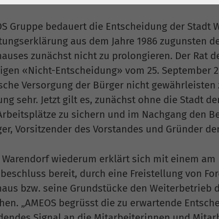
1 Jahr
Laufzeit
6 Monate
Cookie von Matomo
Wird zum
S Gruppe bedauert die Entscheidung der Stadt W
für Website-
Entsperren von
htungserklärung aus dem Jahre 1986 zugunsten d
Zweck
Analysen. Erzeugt
Google Maps-
auses zunächst nicht zu prolongieren. Der Rat de
statistische Daten
Inhalten verwendet.
ligen «Nicht-Entscheidung» vom 25. September 2
darüber, wie der
sche Versorgung der Bürger nicht gewährleisten 
Besucher die
Name
YouTube
Website nutzt.
ng sehr. Jetzt gilt es, zunächst ohne die Stadt
rbeitsplätze zu sichern und im Nachgang den Beit
Google Ireland
Limited, Gordon
ger, Vorsitzender des Vorstandes und Gründer d
Anbieter
House, Barrow
Street Dublin 4
s Warendorf wiederum erklärt sich mit einem am 
Irland
sbeschluss bereit, durch eine Freistellung von F
Laufzeit
6 Monate
aus bzw. seine Grundstücke den Weiterbetrieb d
hen. „AMEOS begrüsst die zu erwartende Entsche
Wird verwendet, um
endes Signal an die Mitarbeiterinnen und Mitarb