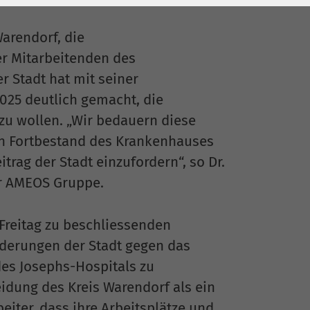
arendorf, die
er Mitarbeitenden des
r Stadt hat mit seiner
025 deutlich gemacht, die
zu wollen. „Wir bedauern diese
 den Fortbestand des Krankenhauses
rag der Stadt einzufordern“, so Dr.
er AMEOS Gruppe.
Freitag zu beschliessenden
orderungen der Stadt gegen das
es Josephs-Hospitals zu
idung des Kreis Warendorf als ein
eiter, dass ihre Arbeitsplätze und