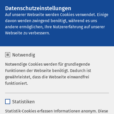
AMEOS Gruppe
Stellenangebote
Datenschutzeinstellungen
Auf unserer Webseite werden Cookies verwendet. Einige
davon werden zwingend benötigt, während es uns
AMEOS Klinikum Bernburg
andere ermöglichen, Ihre Nutzererfahrung auf unserer
Webseite zu verbessern.
Medizinproduktesicherh
Notwendig
eit
Notwendige Cookies werden für grundlegende
Funktionen der Webseite benötigt. Dadurch ist
gewährleistet, dass die Webseite einwandfrei
funktioniert.
Beauftragter für
Medizinproduktesicherheit
Name
cookieconsent_status
Statistiken
Gem. § 6 MPBetrV muss jede
Anbieter
sgalinski
Statistik-Cookies erfassen Informationen anonym. Diese
Gesundheitseinrichtung mit regelmäßig mehr als 20