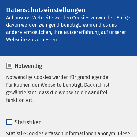
AMEOS Gruppe
Stellenangebote
Datenschutzeinstellungen
Auf unserer Webseite werden Cookies verwendet. Einige
davon werden zwingend benötigt, während es uns
AMEOS Klinikum Bernburg
andere ermöglichen, Ihre Nutzererfahrung auf unserer
Webseite zu verbessern.
Ergebnisse Ihrer Suche
Notwendig
Notwendige Cookies werden für grundlegende
Funktionen der Webseite benötigt. Dadurch ist
gewährleistet, dass die Webseite einwandfrei
Nutzen Sie dieses Feld, um Ihre Suche zu
funktioniert.
verfeinern.
Name
cookieconsent_status
Statistiken
Anbieter
sgalinski
Statistik-Cookies erfassen Informationen anonym. Diese